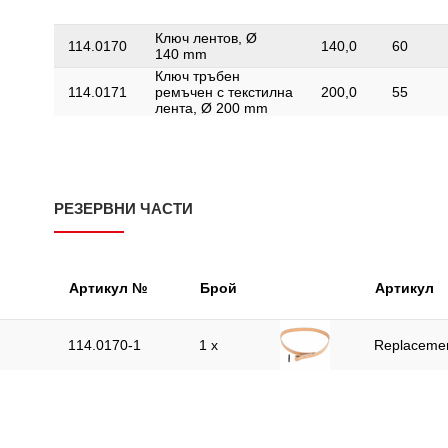
Ключ лентов, Ø
114.0170
140,0
60
140 mm
Ключ тръбен
114.0171
ремъчен с текстилна
200,0
55
лента, Ø 200 mm
РЕЗЕРВНИ ЧАСТИ
Артикул №
Брой
Артикул
114.0170-1
1 x
Replacemen