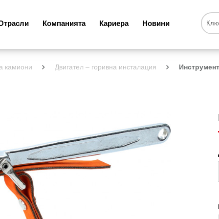
Отрасли
Компанията
Кариера
Новини
а камиони
Двигател – горивна инсталация
Инструмент