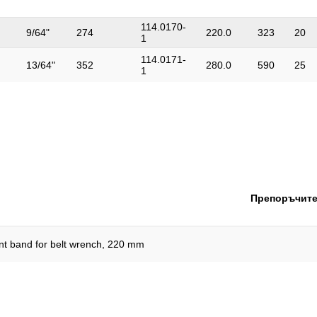
114.0170-
9/64"
274
220.0
323
20
1
114.0171-
13/64"
352
280.0
590
25
1
Препоръчите
t band for belt wrench, 220 mm