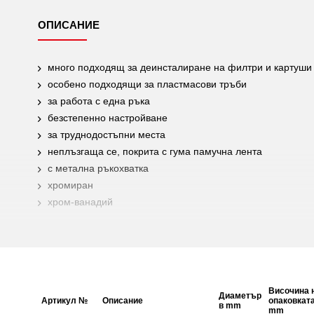
ОПИСАНИЕ
много подходящ за деинсталиране на филтри и картуши
особено подходящи за пластмасови тръби
за работа с една ръка
безстепенно настройване
за труднодостъпни места
неплъзгаща се, покрита с гума памучна лента
с метална ръкохватка
хромиран
хром-ванадий
Височина 
Диаметър
Артикул №
Описание
опаковкат
в mm
mm