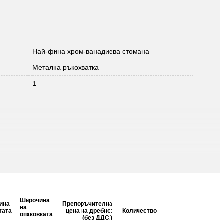
Най-фина хром-ванадиева стомана
Метална ръкохватка
1
Широчина
ина
Препоръчителна
на
тата
цена на дребно:
Количество
опаковката
(без ДДС.)