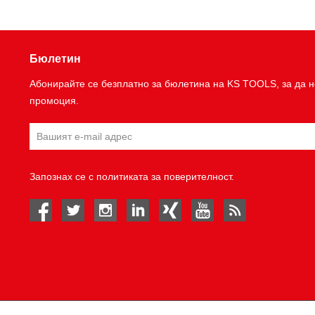
Бюлетин
Абонирайте се безплатно за бюлетина на KS TOOLS, за да н
промоция.
Запознах се с
политиката за поверителност
.
facebook
twitter
instagram
linked in
Xing
youtube
rss