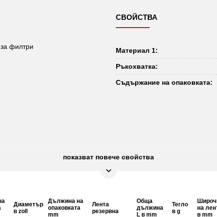
СВОЙСТВА
 за филтри
Материал 1:
Ръкохватка:
Съдържание на опаковката:
показват повече свойства
на
Дължина на
Обща
Широч
Диаметър
Лента
Тегло
а
опаковката
дължина
на лен
в zoll
резервна
в g
mm
L в mm
в mm