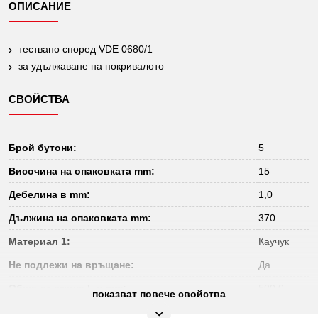
ОПИСАНИЕ
тествано според VDE 0680/1
за удължаване на покривалото
СВОЙСТВА
Брой бутони:
5
Височина на опаковката mm:
15
Дебелина в mm:
1,0
Дължина на опаковката mm:
370
Материал 1:
Каучук
Не подлежи на връщане:
Да
Обща дължина L в mm:
500.0
показват повече свойства
Тегло в g:
300