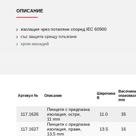
ОПИСАНИЕ
изолация чрез потапяне според IEC 60900
със защита срещу плъзгане
хром-ванадий
Височина
Широчина
Артикул №
Описание
опаковка
B
mm
Пинцети с предпазна
117.1626
изолация, остри,
11.0
35
11 mm
Пинцети с предпазна
117.1627
изолация, прави,
13.5
16
13,5 mm