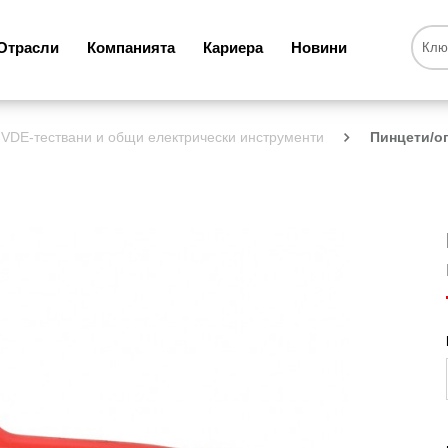
Отрасли
Компанията
Кариера
Новини
VDE-тествани и общи електрически инструменти
Пинцети/о