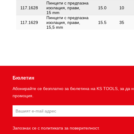
Пинцети с предпазна
117.1628
изолация, прави,
15.0
10
15 mm
Пинцети с предпазна
117.1629
изолация, прави,
15.5
35
15,5 mm
Бюлетин
Абонирайте се безплатно за бюлетина на KS TOOLS, за да н
промоция.
Запознах се с
политиката за поверителност
.