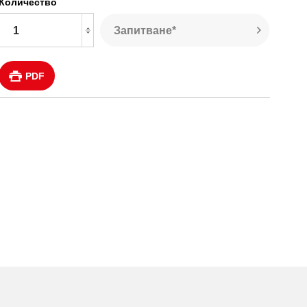
Количество
Запитване*
PDF