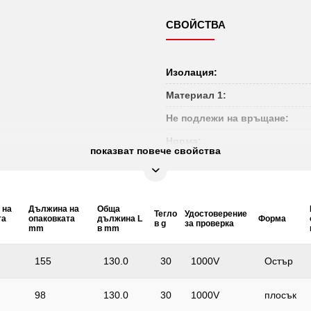
СВОЙСТВА
Изолация:
Материал 1:
Не подлежи на връщане:
Норма:
показват повече свойства
 на
Дължина на
Обща
Тегло
Удостоверение
та
опаковката
дължина L
Форма
в g
за проверка
mm
в mm
155
130.0
30
1000V
Остър
98
130.0
30
1000V
плосък