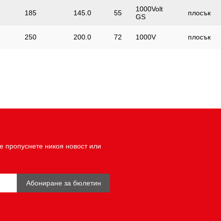
1000Volt
185
145.0
55
плосък
GS
250
200.0
72
1000V
плосък
е пропуснете никоя новост или
Абониране за бюлетин