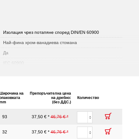
Изолация чрез потапяне според DIN/EN 60900
Най-фина хром-ванадиева стомана
Да
IEC 60900
Широчина на
Препоръчителна цена
опаковката
на дребно:
Количество
mm
(без ДДС.)
93
37,50 € *
46,76 € *
32
37,50 € *
46,76 € *