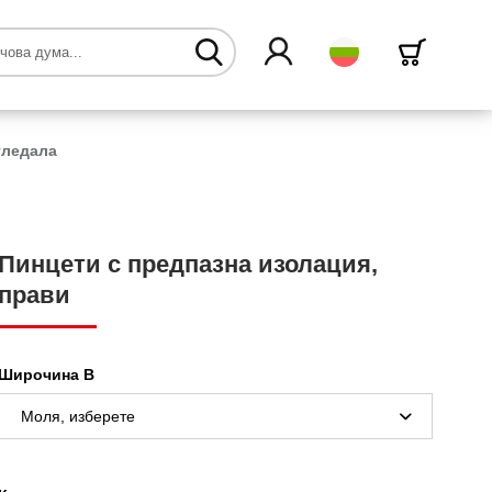
български
гледала
Пинцети с предпазна изолация,
прави
Широчина B