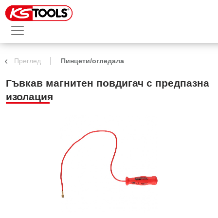
Преглед
Пинцети/огледала
Гъвкав магнитен повдигач с предпазна
изолация