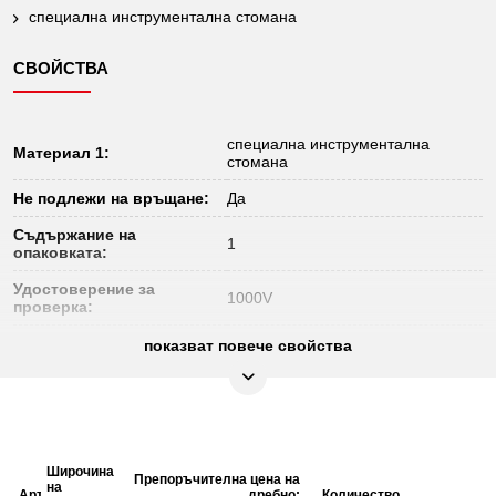
специална инструментална стомана
СВОЙСТВА
специална инструментална
Материал 1:
стомана
Не подлежи на връщане:
Да
Съдържание на
1
опаковката:
Удостоверение за
1000V
проверка:
Функции – атрибут 1:
гъвкав
показват повече свойства
Широчина
Препоръчителна цена на
на
Товароподемност
Диаметър
Дължина
Артикул №
Описание
дребно:
Количество