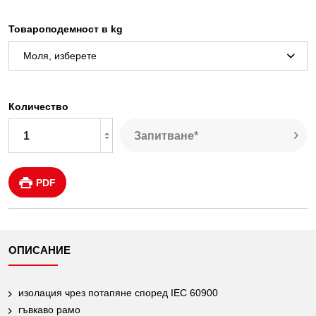
Товароподемност в kg
Количество
Запитване*
PDF
ОПИСАНИЕ
изолация чрез потапяне според IEC 60900
гъвкаво рамо