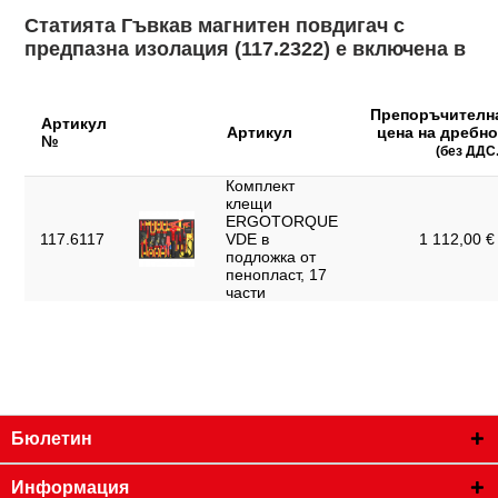
Статията Гъвкав магнитен повдигач с
предпазна изолация (117.2322) е включена в
Препоръчителн
Артикул
Артикул
цена на дребно
№
(без ДДС.
Комплект
клещи
ERGOTORQUE
117.6117
VDE в
1 112,00 € 
подложка от
пенопласт, 17
части
Бюлетин
Информация