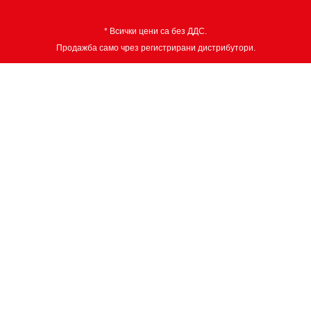
* Всички цени са без ДДС.
Продажба само чрез регистрирани дистрибутори.