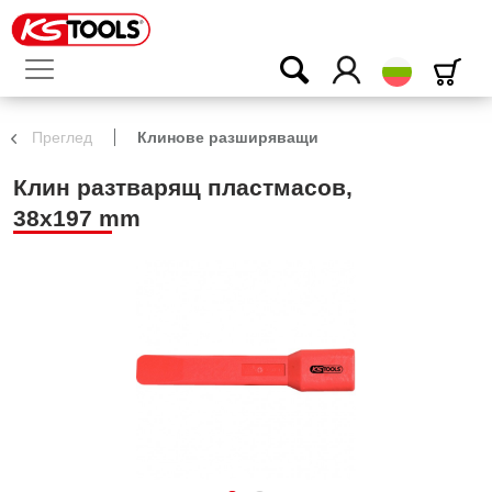
български
Преглед
Клинове разширяващи
Клин разтварящ пластмасов,
38x197 mm