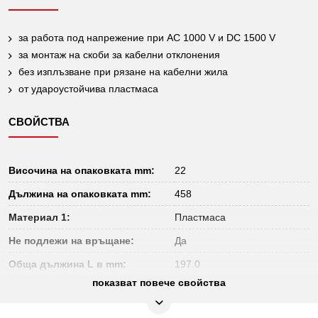
за работа под напрежение при AC 1000 V и DC 1500 V
за монтаж на скоби за кабелни отклонения
без изплъзване при рязане на кабелни жила
от удароустойчива пластмаса
СВОЙСТВА
Височина на опаковката mm:
22
Дължина на опаковката mm:
458
Материал 1:
Пластмаса
Не подлежи на връщане:
Да
Обща дължина L в mm:
197.0
показват повече свойства
Тегло в g:
55
Удостоверение за проверка:
1000V