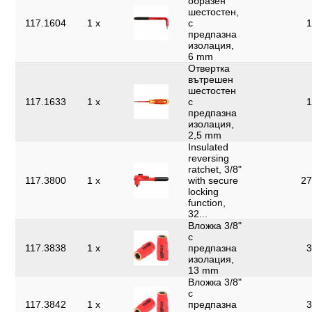
образен
шестостен,
117.1604
1 x
с
1
предпазна
изолация,
6 mm
Отвертка
вътрешен
шестостен
117.1633
1 x
с
1
предпазна
изолация,
2,5 mm
Insulated
reversing
ratchet, 3/8"
117.3800
1 x
with secure
27
locking
function,
32...
Вложка 3/8"
с
117.3838
1 x
предпазна
3
изолация,
13 mm
Вложка 3/8"
с
117.3842
1 x
предпазна
3