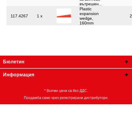
вътрешен...
Plastic
expansion
117.4267
1 x
2
wedge,
160mm
Бюлетин
Информация
* Всички цени са без ДДС.
Продажба само чрез регистрирани дистрибутори.