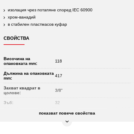
изолация чрез потапяне според IEC 60900
хром-ванадий
в стабилен пластмасов куфар
СВОЙСТВА
Височина на
118
опаковката mm:
Дължина на опаковката
417
mm:
Захват квадрат в
3/8"
цолове:
Зъб:
32
Изолация чрез потапяне според
показват повече свойства
Изолация:
DIN/EN 60900
Материал 1:
специална инструментална стомана