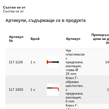
Не подлежи на
Да
връщане:
Състои се от
Състои се от
Норма:
IEC 60900
Артикули, съдържащи се в продукта
Профил 1:
6-стенен
Съдържание на
1
опаковката:
Препоръч
Артикул
Брой
Артикул
цена на 
№
Тегло в g:
3400
(б
Удостоверение за
Чук
1000Volt GS
проверка:
пластмасов
с
117.1126
1 x
предпазна
14
Функции – атрибут 1:
VDE тестван
изолация,
глава Ø
Части в комплекта:
16
25 mm
Ключ Г-
Широчина на
527
образен
опаковката mm:
шестостен,
117.1603
1 x
с
1
предпазна
изолация,
5 mm
Ключ Г-