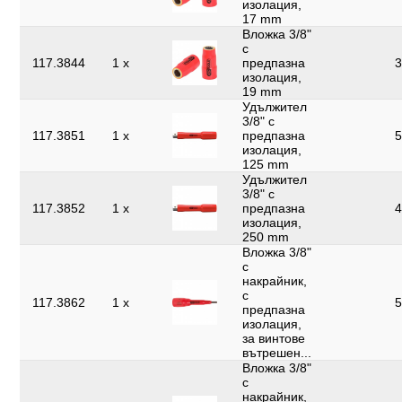
изолация,
17 mm
Вложка 3/8"
с
117.3844
1 x
предпазна
3
изолация,
19 mm
Удължител
3/8" с
117.3851
1 x
предпазна
5
изолация,
125 mm
Удължител
3/8" с
117.3852
1 x
предпазна
4
изолация,
250 mm
Вложка 3/8"
с
накрайник,
с
117.3862
1 x
5
предпазна
изолация,
за винтове
вътрешен...
Вложка 3/8"
с
накрайник,