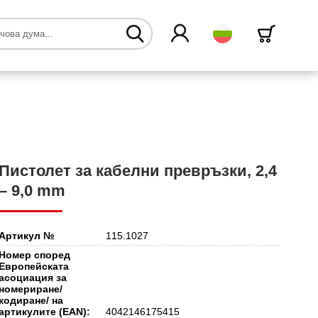
български
Пистолет за кабелни превръзки, 2,4
– 9,0 mm
Артикул №
115.1027
Номер според
Европейската
асоциация за
номериране/
кодиране/ на
артикулите (EAN):
4042146175415