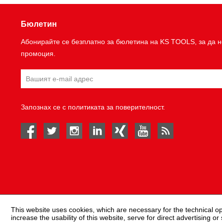
Бюлетин
Абонирайте се безплатно за бюлетина на KS TOOLS, за да н
промоция.
Запознах се с
политиката за поверителност
.
facebook
twitter
instagram
linked in
Xing
youtube
rss
This website uses cookies, which are necessary for the technical o
increase the usability of this website, serve for direct advertising or