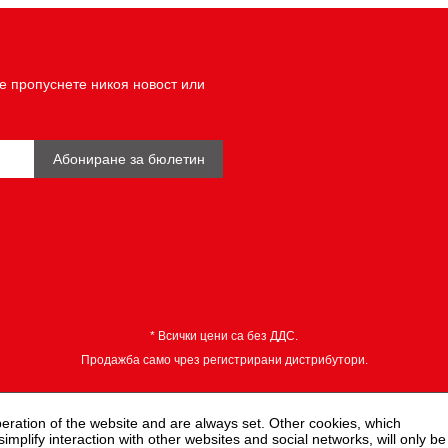
е пропуснете никоя новост или
Абониране за бюлетин
* Всички цени са без ДДС.
Продажба само чрез регистрирани дистрибутори.
peration of the website and are always set. Other cookies, which
 simplify interaction with other websites and social networks, will only be