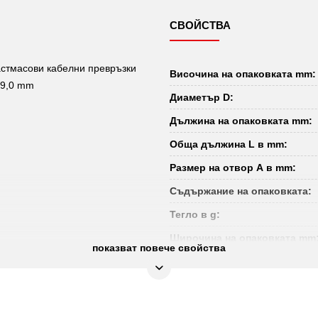
СВОЙСТВА
астмасови кабелни превръзки
Височина на опаковката mm:
 9,0 mm
Диаметър D:
Дължина на опаковката mm:
Обща дължина L в mm:
Размер на отвор А в mm:
Съдържание на опаковката:
Тегло в g:
Широчина на опаковката mm
показват повече свойства