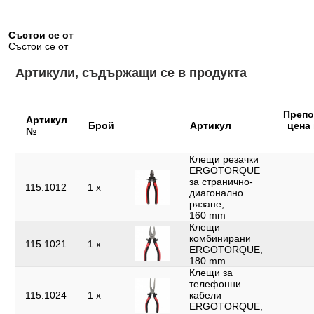
Ръкохватка:
2-компонентна дръжка
Състои се от
Съдържание на опаковката:
1
Състои се от
Тегло в g:
900
Артикули, съдържащи се в продукта
Цвят:
червено-черен
Части в комплекта:
3
Препо
Артикул
Брой
Артикул
цена 
№
Широчина на опаковката mm:
104
с режещ ръб:
да
Клещи резачки
ERGOTORQUE
за странично-
115.1012
1 x
диагонално
рязане,
160 mm
Клещи
комбинирани
115.1021
1 x
ERGOTORQUE,
180 mm
Клещи за
телефонни
115.1024
1 x
кабели
ERGOTORQUE,