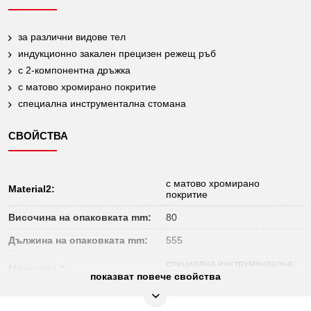
за различни видове тел
индукционно закален прецизен режещ ръб
с 2-компонентна дръжка
с матово хромирано покритие
специална инструментална стомана
СВОЙСТВА
с матово хромирано
Material2:
покритие
Височина на опаковката mm:
80
Дължина на опаковката mm:
555
специална инструментална
Материал 1:
стомана
показват повече свойства
Препратка към видеоклип за
Video
употреба: