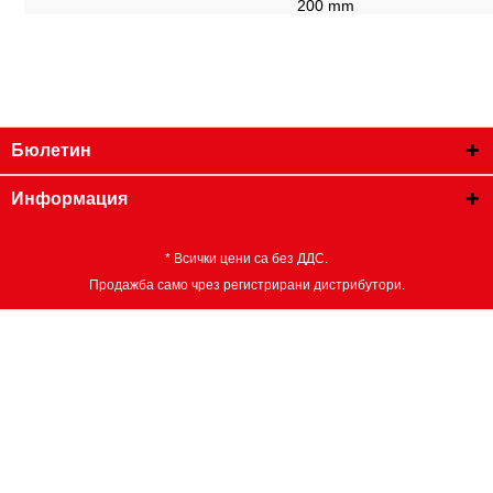
200 mm
Бюлетин
Информация
* Всички цени са без ДДС.
Продажба само чрез регистрирани дистрибутори.