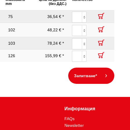
mm
(без ДДС.)
75
36,54 € *
102
48,22 € *
103
78,24 € *
126
155,99 € *
Запитване*
Информация
FAQs
Newsletter