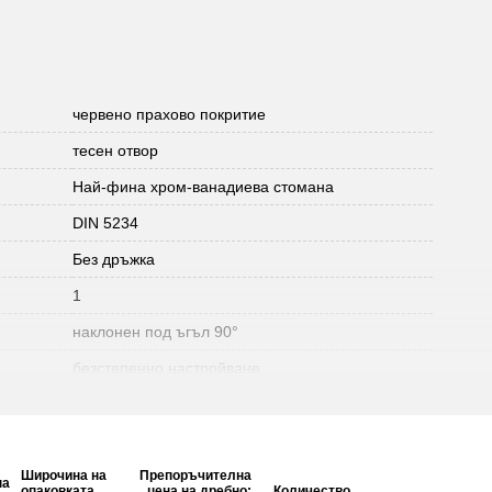
червено прахово покритие
тесен отвор
Най-фина хром-ванадиева стомана
DIN 5234
Без дръжка
1
наклонен под ъгъл 90°
безстепенно настройване
Широчина на
Препоръчителна
на
опаковката
цена на дребно:
Количество