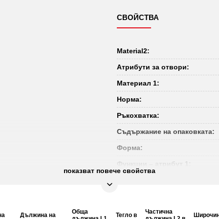
СВОЙСТВА
Material2:
Атрибути за отвори:
Материал 1:
Норма:
Ръкохватка:
Съдържание на опаковката:
Форма:
Функции – атрибут 1:
показват повече свойства
Обща
Частична
на
Дължина на
Тегло в
Широчи
дължина L1
дължина L2 в