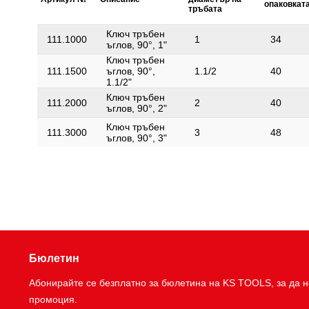
опаковкат
тръбата
Ключ тръбен
111.1000
1
34
ъглов, 90°, 1"
Ключ тръбен
111.1500
ъглов, 90°,
1.1/2
40
1.1/2"
Ключ тръбен
111.2000
2
40
ъглов, 90°, 2"
Ключ тръбен
111.3000
3
48
ъглов, 90°, 3"
Бюлетин
Абонирайте се безплатно за бюлетина на KS TOOLS, за да н
промоция.