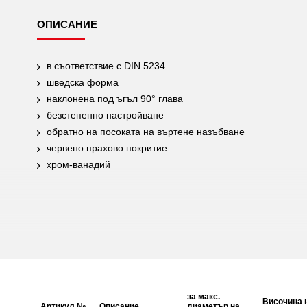
ОПИСАНИЕ
в съответствие с DIN 5234
шведска форма
наклонена под ъгъл 90° глава
безстепенно настройване
обратно на посоката на въртене назъбване
червено прахово покритие
хром-ванадий
за макс.
Височина 
Артикул №
Описание
диаметър на