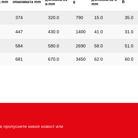
а mm
опаковката mm
g
B
в mm
mm
374
320.0
790
15.0
35.0
447
430.0
1400
41.0
31.0
584
580.0
2690
58.0
51.0
681
670.0
3450
62.0
60.0
е пропуснете никоя новост или