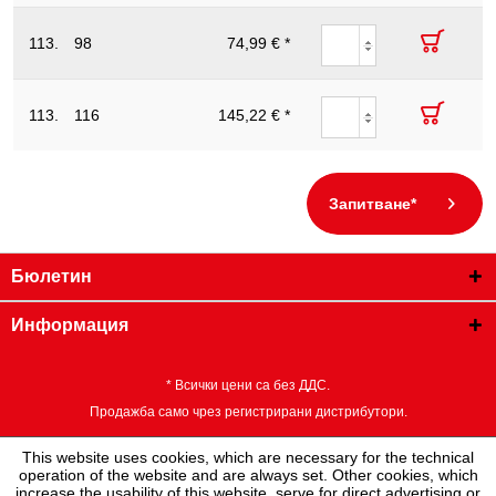
Ключ
тръбен
113.2000
98
2
74,99 € *
40
582
560
ъглов,
45°, 2"
Ключ
тръбен
113.3000
116
145,22 € *
3
34
670
650
ъглов,
45°, 3"
Запитване*
Бюлетин
Информация
* Всички цени са без ДДС.
Продажба само чрез регистрирани дистрибутори.
This website uses cookies, which are necessary for the technical
operation of the website and are always set. Other cookies, which
increase the usability of this website, serve for direct advertising or