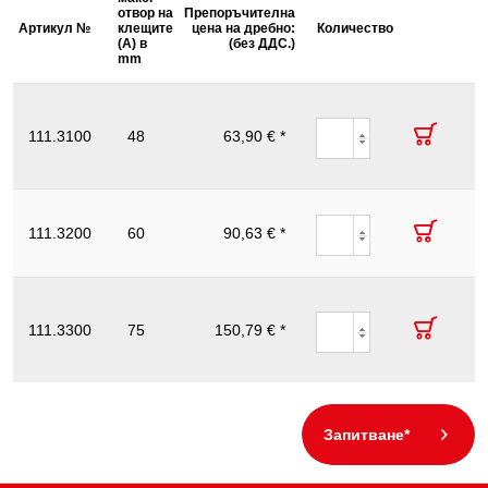
за макс.
Височина
Дължина
отвор на
Препоръчителна
Об
диаметър
на
на
Артикул №
Описание
клещите
цена на дребно:
Количество
дъ
на
опаковката
опаковката
(А) в
(без ДДС.)
L в
тръбата
mm
mm
mm
Ключ
тръбен
алуминиев
111.3100
48
63,90 € *
1.1/2
40
332
3
с едно
рамо,
1.1/2"
Ключ
тръбен
111.3200
алуминиев
60
90,63 € *
2
48
423
4
с едно
рамо, 2"
Ключ
тръбен
алуминиев
111.3300
75
150,79 € *
2.1/2
48
572
6
с едно
рамо,
2.1/2"
Запитване*