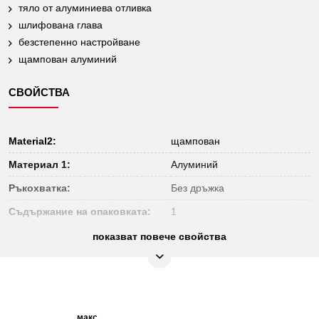
тяло от алуминиева отливка
шлифована глава
безстепенно настройване
щампован алуминий
СВОЙСТВА
Material2:
щампован
Материал 1:
Алуминий
Ръкохватка:
Без дръжка
Съдържание на опаковката:
1
Функции – атрибут 1:
безстепенно настройване
показват повече свойства
макс.