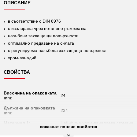
ОПИСАНИЕ
в съответствие с DIN 8976
с изолирана чрез потапяне ръкохватка
назъбени захващащи повърхности
оптимално предаване на силата
с регулируема назъбена захващаща повърхност
хром-ванадий
СВОЙСТВА
Височина на опаковката
24
mm:
Дължина на опаковката
234
mm:
Материал 1:
Най-фина хром-ванадиева стомана
показват повече свойства
Норма:
DIN 8976