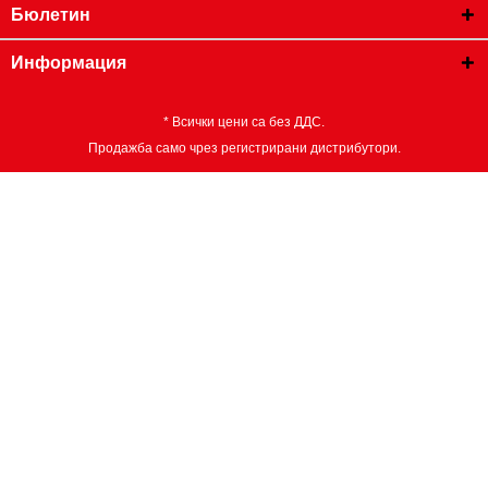
Бюлетин
Информация
* Всички цени са без ДДС.
Продажба само чрез регистрирани дистрибутори.