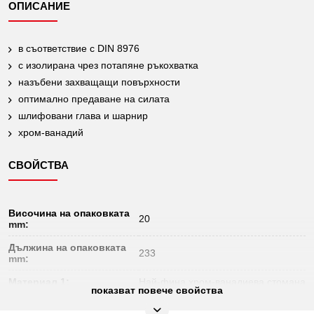
ОПИСАНИЕ
в съответствие с DIN 8976
с изолирана чрез потапяне ръкохватка
назъбени захващащи повърхности
оптимално предаване на силата
шлифовани глава и шарнир
хром-ванадий
СВОЙСТВА
Височина на опаковката
20
mm:
Дължина на опаковката
233
mm:
Материал 1:
Най-фина хром-ванадиева стомана
показват повече свойства
Норма:
DIN 8976