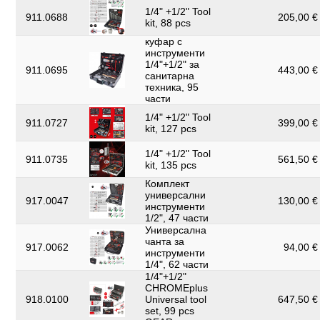
1/4" +1/2" Tool
911.0688
205,00 € 
kit, 88 pcs
куфар с
инструменти
1/4"+1/2" за
911.0695
443,00 € 
санитарна
техника, 95
части
1/4" +1/2" Tool
911.0727
399,00 € 
kit, 127 pcs
1/4" +1/2" Tool
911.0735
561,50 € 
kit, 135 pcs
Комплект
универсални
917.0047
130,00 € 
инструменти
1/2", 47 части
Универсална
чанта за
917.0062
94,00 € 
инструменти
1/4", 62 части
1/4"+1/2"
CHROMEplus
918.0100
Universal tool
647,50 € 
set, 99 pcs