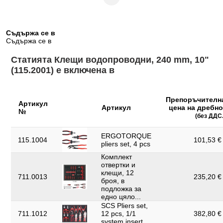
Обща дължина L1 в mm:
240.0
Обща дължина в цолове:
10
Съдържа се в
Съдържа се в
Ръкохватка:
изолирана чрез потапяне дръжка
Статията Клещи водопроводни, 240 mm, 10"
Съдържание на
1
опаковката:
(115.2001) е включена в
Тегло в g:
350
Препоръчителн
7-стъпална назъбена захващаща
Артикул
Форма:
Артикул
цена на дребно
повърхност
№
(без ДДС.
Функции – атрибут 1:
без блокировка
ERGOTORQUE
115.1004
101,53 € 
Частична дължина L2 в
pliers set, 4 pcs
34.0
mm:
Комплект
отвертки и
Широчина B:
46.0
клещи, 12
711.0013
235,20 € 
броя, в
Широчина на опаковката
91
подложка за
mm:
едно цяло...
SCS Pliers set,
макс. отвор на клещите
36
711.1012
12 pcs, 1/1
382,80 € 
(А) в mm:
system insert