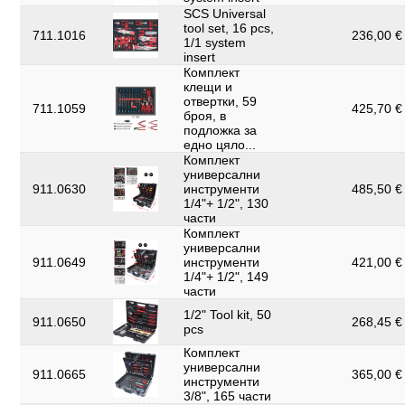
SCS Universal
tool set, 16 pcs,
711.1016
236,00 € 
1/1 system
insert
Комплект
клещи и
отвертки, 59
711.1059
425,70 € 
броя, в
подложка за
едно цяло...
Комплект
универсални
911.0630
инструменти
485,50 € 
1/4"+ 1/2", 130
части
Комплект
универсални
911.0649
инструменти
421,00 € 
1/4"+ 1/2", 149
части
1/2" Tool kit, 50
911.0650
268,45 € 
pcs
Комплект
универсални
911.0665
365,00 € 
инструменти
3/8", 165 части