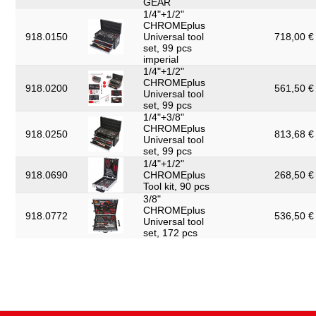
GEAR
1/4"+1/2"
CHROMEplus
918.0150
Universal tool
718,00 € 
set, 99 pcs
imperial
1/4"+1/2"
CHROMEplus
918.0200
561,50 € 
Universal tool
set, 99 pcs
1/4"+3/8"
CHROMEplus
918.0250
813,68 € 
Universal tool
set, 99 pcs
1/4"+1/2"
918.0690
CHROMEplus
268,50 € 
Tool kit, 90 pcs
3/8"
CHROMEplus
918.0772
536,50 € 
Universal tool
set, 172 pcs