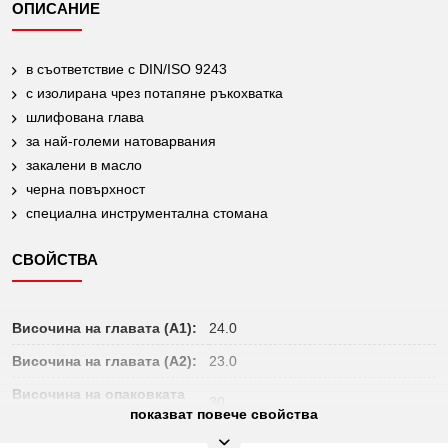
ОПИСАНИЕ
в съответствие с DIN/ISO 9243
с изолирана чрез потапяне ръкохватка
шлифована глава
за най-големи натоварвания
закалени в масло
черна повърхност
специална инструментална стомана
СВОЙСТВА
Височина на главата (A1):
24.0
Височина на главата (A2):
23.0
Височина на опаковката
30
mm:
показват повече свойства
Диаметър D:
52.0