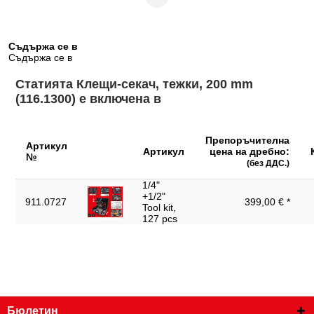
Дължина на опаковката
211
mm:
Съдържа се в
специална инструментална
Съдържа се в
Материал 1:
стомана
Статията Клещи-секач, тежки, 200 mm
Норма:
DIN ISO 9243
(116.1300) е включена в
Обща дължина L1 в mm:
200.0
Обща дължина в цолове:
8
Препоръчителна
Артикул
Артикул
цена на дребно:
№
Ръкохватка:
Накрайник на маркуч от PVC
(без ДДС.)
Съдържание на
1/4"
1
опаковката:
+1/2"
911.0727
399,00 € *
Tool kit,
Тегло в g:
410
127 pcs
Частична дължина L2 в
23.0
mm:
Широчина на опаковката
64
mm:
Бюлетин