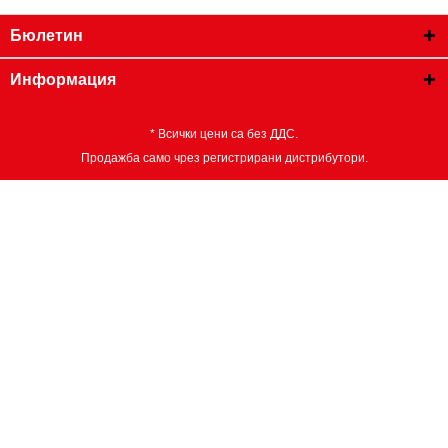
Бюлетин
Информация
* Всички цени са без ДДС.
Продажба само чрез регистрирани дистрибутори.