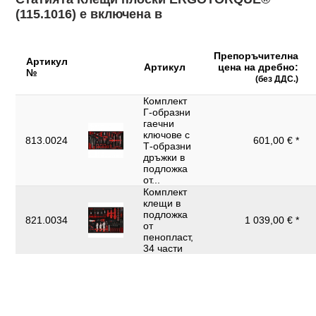
(115.1016) е включена в
Препоръчителна
Артикул
Артикул
цена на дребно:
№
(без ДДС.)
Комплект
Г-образни
гаечни
ключове с
813.0024
601,00 € *
Т-образни
дръжки в
подложка
от...
Комплект
клещи в
подложка
821.0034
1 039,00 € *
от
пенопласт,
34 части