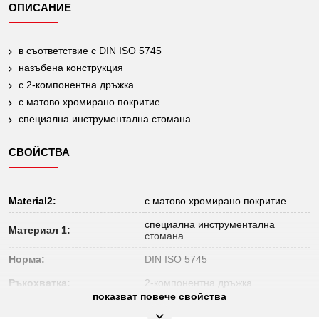
ОПИСАНИЕ
в съответствие с DIN ISO 5745
назъбена конструкция
с 2-компонентна дръжка
с матово хромирано покритие
специална инструментална стомана
СВОЙСТВА
Material2:
с матово хромирано покритие
специална инструментална
Материал 1:
стомана
Норма:
DIN ISO 5745
Ръкохватка:
2-компонентна дръжка
показват повече свойства
Съдържание на
1
опаковката: