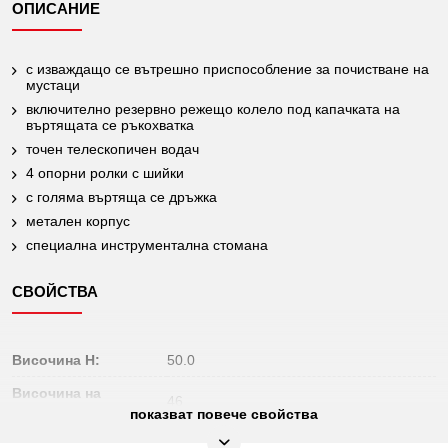
ОПИСАНИЕ
с изваждащо се вътрешно приспособление за почистване на
мустаци
включително резервно режещо колело под капачката на
въртящата се ръкохватка
точен телескопичен водач
4 опорни ролки с шийки
с голяма въртяща се дръжка
метален корпус
специална инструментална стомана
СВОЙСТВА
Височина H:
50.0
Височина на
46
опаковката mm:
показват повече свойства
Диаметър на тръбата