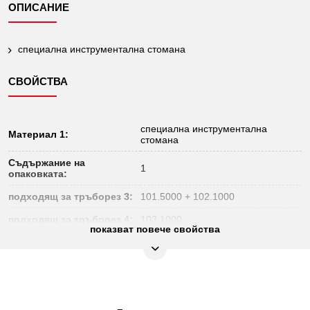
ОПИСАНИЕ
специална инструментална стомана
СВОЙСТВА
специална инструментална
Материал 1:
стомана
Съдържание на
1
опаковката:
подходящ за тръборез 3:
101.5000 + 102.1000
подходящ за тръборез 4:
103.1000
показват повече свойства
Височина
Дължина