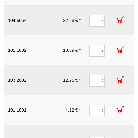
18 mm
Колело
режещо
резервно за
104.5054
22,58 € *
18.0
12
30
тръборез, от
стомана V2A,
Ø 11 mm
Колело
режещо
резервно за
101.1002
10,89 € *
18.0
12
63
тръборез, от
стомана V2A,
Ø 18,0 mm
Колело
режещо
резервно за
103.2002
12,75 € *
18.0
2
12
тръборез, от
стомана V2A,
Ø 18,2 mm
Колело
режещо
резервно за
101.1001
4,12 € *
18.2
2
62
тръборез,
метално, Ø
18,2 x 3 mm
Колело
режещо
резервно за