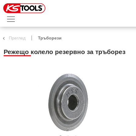
Преглед
Тръборези
Режещо колело резервно за тръборез