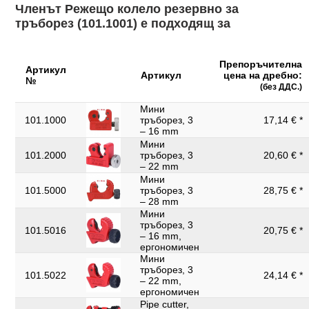
Членът Режещо колело резервно за
тръборез (101.1001) е подходящ за
Препоръчителна
Артикул
Артикул
цена на дребно:
№
(без ДДС.)
Мини
101.1000
тръборез, 3
17,14 € *
– 16 mm
Мини
101.2000
тръборез, 3
20,60 € *
– 22 mm
Мини
101.5000
тръборез, 3
28,75 € *
– 28 mm
Мини
тръборез, 3
101.5016
20,75 € *
– 16 mm,
ергономичен
Мини
тръборез, 3
101.5022
24,14 € *
– 22 mm,
ергономичен
Pipe cutter,