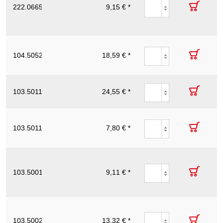
222.0665
тръборез,
9,15 € *
18.2
12
63
метално, Ø
18,2 x
6,2 mm
Резервно
режещо
104.5052
колело за
18,59 € *
19
10
98
метал за
104.5050
Колело
режещо от
103.5011I
24,55 € *
20.0
30
50
HSS за
103.5010I
Колело
режещо от
103.5011
мед,
7,80 € *
20.0
2
14
резервно, за
103.5010
Колело
режещо
резервно за
103.5001
9,11 € *
20.0
12
68
тръборез,
метално, Ø
20 mm
Колело
режещо
резервно за
103.5002
13,32 € *
20.0
10
19