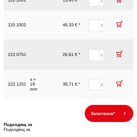
110.1001
15,43 € *
31.4
20
24
резервно за
стомана
Колело
режещо
резервно за
110.1002
46,33 € *
31.4
25
55
тръборез, от
стомана V2A,
Ø 31,4 mm
Колело
режещо
резервно за
222.0751
26,61 € *
44.6
12
35
тръборез,
пластмасово,
Ø 44,6 mm
Колело
тежещо
s =
резервно за
222.1251
19
38,71 € *
53.0
24
96
тръборез,
mm
пластмасово,
Ø 53 mm
Запитване*
Подходящ за
Подходящ за