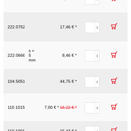
тръборез, от
стомана V2A,
Ø 20 mm
Колело
режещо
резервно за
222.0752
17,46 € *
23.0
14
38
тръборез,
метално, Ø
23 mm
Колело
режещо
s =
резервно за
222.0666
5
8,46 € *
23.5
10
23
тръборез,
mm
пластмасово,
Ø 23,5 mm
Колело
режещо
104.5051
резервно за
44,75 € *
25
16
51
пластмаса за
104.5050
Колело
режещо
резервно за
110.1015
7,00 € *
16,22 € *
25.6
20
25
тръборез,
метално, Ø
25,6 mm
Колело
режещо