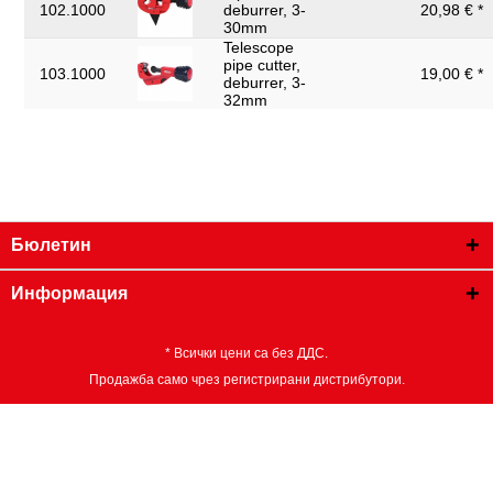
102.1000
deburrer, 3-
20,98 € *
30mm
Telescope
pipe cutter,
103.1000
19,00 € *
deburrer, 3-
32mm
Бюлетин
Информация
* Всички цени са без ДДС.
Продажба само чрез регистрирани дистрибутори.