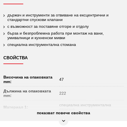
държач и инструменти за отвиване на ексцентрични и
стандартни спускови клапани
с възможност за поставяне отгоре и отдолу
бърза и безпроблемна работа при монтаж на вани,
умивалници и кухненски мивки
специална инструментална стомана
СВОЙСТВА
Височина на опаковката
47
mm:
Дължина на опаковката
222
mm:
специална инструментална
Материал 1:
стомана
показват повече свойства
Обща дължина L в mm:
161.0