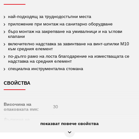
най-подходящ за труднодостъпни места
приложение при монтаж на санитарно оборудване
бърз монтаж на закрепване на умивалници и на ъглови
клапани
включително надставка за завинтване на винт-шпилки М10
към средния елемент
по-дълго рамо на лоста благодарение на изместващата се
надставка на средния елемент
специална инструментална стомана
СВОЙСТВА
Височина на
30
опаковката mm:
Дължина на
217
показват повече свойства
опаковката mm:
Фина хром-ванадиева стомана, матово
Материал 1: