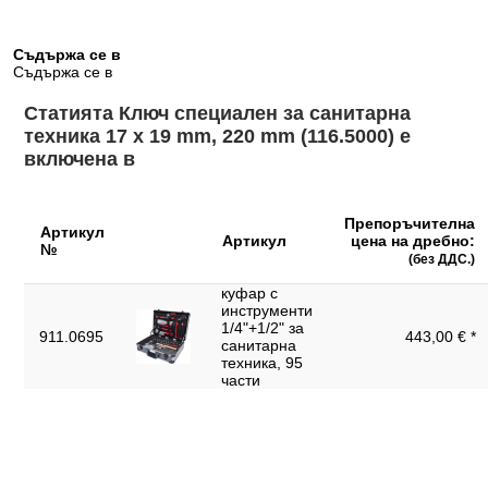
сатенирано хромирано покритие
Област на
Съдържа се в
приложение винтове-
M10
Съдържа се в
шпилки:
Обща дължина L в
Статията Ключ специален за санитарна
220.0
mm:
техника 17 x 19 mm, 220 mm (116.5000) е
включена в
Профил 2:
метричен
Съдържание на
1
опаковката:
Препоръчителна
Артикул
Артикул
цена на дребно:
№
Тегло в g:
250
(без ДДС.)
Функции – атрибут 1:
реверсивен
куфар с
инструменти
Широчина на ключа в
1/4"+1/2" за
17x19
911.0695
443,00 € *
mm:
санитарна
техника, 95
Широчина на
части
62
опаковката mm: