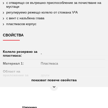
с отварящо се вътрешно приспособление за почистване на
мустаци
регулируемо режещо колело от стомана V²A
с винт с назъбена глава
пластмасов корпус
СВОЙСТВА
Колело резервно за
-
пластмаса:
Материал 1:
Пластмаса
Област на
приложение за
други
материала:
показват повече свойства
с отварящо се вътрешно
Принадлежност:
приспособление за почистване на
мустаци
Резервно колело за
-
мед:
Широчина
Височина
Дъл