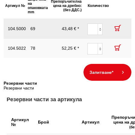
Препоръчителна
Диаметър
на
Височина
на
на
Артикул №
Описание
цена на дребно:
на
Количество
Съдържание на
опаковката
H
опаковката
опак
тръбата D
(без ДДС.)
1
mm
mm
mm
опаковката:
Тръборез
Функции – атрибут 1:
с функция на тресчотка
с
3,0 -
104.5000
69
43,48 € *
60.0
40
13
тресчотка,
13,0
3 – 13 mm
Тръборез
с
6,0 -
104.5022
78
52,25 € *
65.0
55
17
тресчотка,
23,0
6 – 23 mm
Запитване*
Резервни части
Резервни части
Резервни части за артикула
Препоръчи
Артикул
Брой
Артикул
цена на д
№
(бе