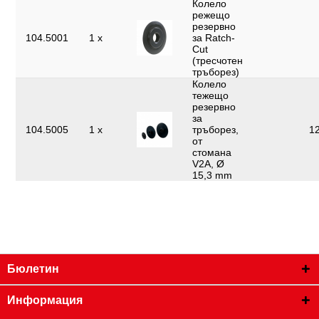
Колело
режещо
резервно
104.5001
1 x
за Ratch-
Cut
(тресчотен
тръборез)
Колело
тежещо
резервно
за
104.5005
1 x
тръборез,
12
от
стомана
V2A, Ø
15,3 mm
Бюлетин
Информация