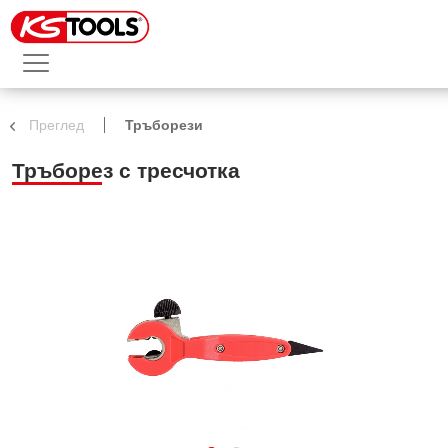
Преглед
Тръборези
Тръборез с тресчотка