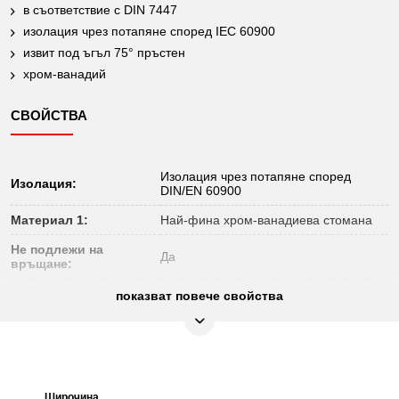
в съответствие с DIN 7447
изолация чрез потапяне според IEC 60900
извит под ъгъл 75° пръстен
хром-ванадий
СВОЙСТВА
Изолация чрез потапяне според
Изолация:
DIN/EN 60900
Материал 1:
Най-фина хром-ванадиева стомана
Не подлежи на
Да
връщане:
Норма:
DIN 7447, IEC 60900
показват повече свойства
Профил 1:
Flank Traction
Профил 2:
метричен
Съдържание на
1
опаковката:
Широчина
Височина
Височина
Дъл