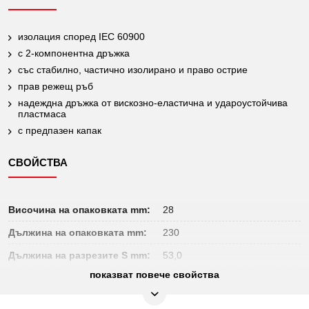
изолация според IEC 60900
с 2-компонентна дръжка
със стабилно, частично изолирано и право острие
прав режещ ръб
надеждна дръжка от вискозно-еластична и удароустойчива
пластмаса
с предпазен капак
СВОЙСТВА
Височина на опаковката mm:
28
Дължина на опаковката mm:
230
Дължина на разрезите S mm:
53,0
показват повече свойства
Изолация:
Изолация според DIN 60900
Не подлежи на връщане:
Да