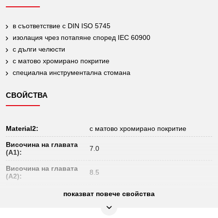
в съответствие с DIN ISO 5745
изолация чрез потапяне според IEC 60900
с дълги челюсти
с матово хромирано покритие
специална инструментална стомана
СВОЙСТВА
Material2:
с матово хромирано покритие
Височина на главата
7.0
(A1):
Височина на главата
8.5
(A2):
Височина на
показват повече свойства
32
опаковката mm:
Диаметър D1:
16.0