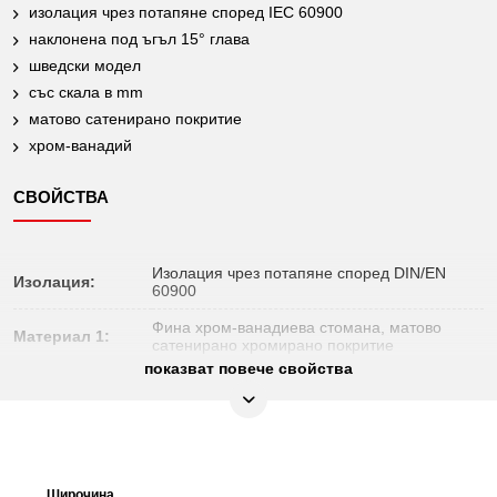
изолация чрез потапяне според IEC 60900
наклонена под ъгъл 15° глава
шведски модел
със скала в mm
матово сатенирано покритие
хром-ванадий
СВОЙСТВА
Изолация чрез потапяне според DIN/EN
Изолация:
60900
Фина хром-ванадиева стомана, матово
Материал 1:
сатенирано хромирано покритие
показват повече свойства
Не подлежи на
Да
връщане:
Норма:
DIN 3117, IEC 60900
Профил 2:
метричен
Широчина
Висо