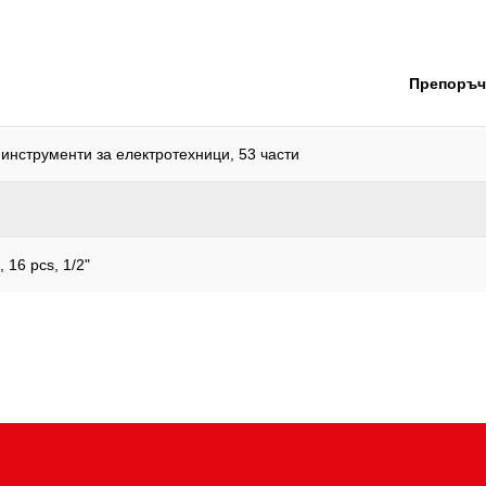
Съдържание на опаковката:
Тегло в g:
Препоръч
Удостоверение за проверка:
Функции – атрибут 1:
нструменти за електротехници, 53 части
Широчина на опаковката mm
, 16 pcs, 1/2"