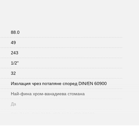
88.0
49
243
1/2"
32
Изолация чрез потапяне според DIN/EN 60900
Най-фина хром-ванадиева стомана
Да
DIN 7449, DIN 3120, ISO 1174, IEC 60900
245.0
изолирана чрез потапяне дръжка