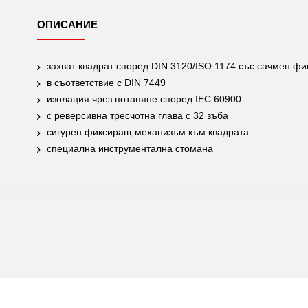
ОПИСАНИЕ
захват квадрат според DIN 3120/ISO 1174 със сачмен фи
в съответствие с DIN 7449
изолация чрез потапяне според IEC 60900
с реверсивна тресчотна глава с 32 зъба
сигурен фиксиращ механизъм към квадрата
специална инструментална стомана