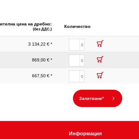
1
750
ителна цена на дребно:
1000Volt GS
Количество
(без ДДС.)
реверсивен
3 134,22 € *
:
87
869,00 € *
667,50 € *
Запитване*
Информация