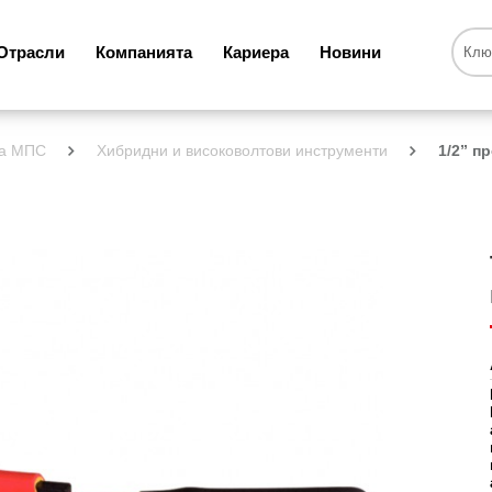
Отрасли
Компанията
Кариера
Новини
за МПС
Хибридни и високоволтови инструменти
1/2” п