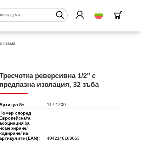
български
рограма
Тресчотка реверсивна 1/2" с
предпазна изолация, 32 зъба
Артикул №
117.1200
Номер според
Европейската
асоциация за
номериране/
кодиране/ на
артикулите (EAN):
4042146169063