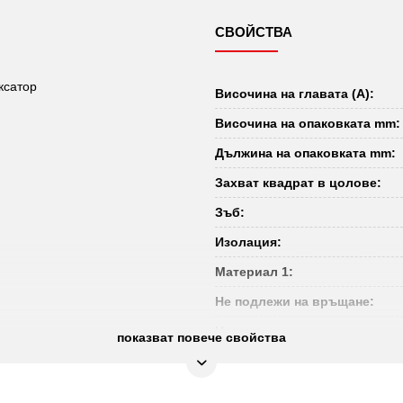
СВОЙСТВА
ксатор
Височина на главата (A):
Височина на опаковката mm:
Дължина на опаковката mm:
Захват квадрат в цолове:
Зъб:
Изолация:
Материал 1:
Не подлежи на връщане:
Норма:
показват повече свойства
Обща дължина L в mm:
Ръкохватка: