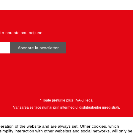
Înălțime ambalaj mm:
înălţimea capului ciocanului î
i o noutate sau acțiune.
Abonare la newsletter
* Toate prețurile plus TVA-ul legal
Vânzarea se face numai prin intermediul distribuitorilor înregistrați.
peration of the website and are always set. Other cookies, which
 simplify interaction with other websites and social networks, will only be