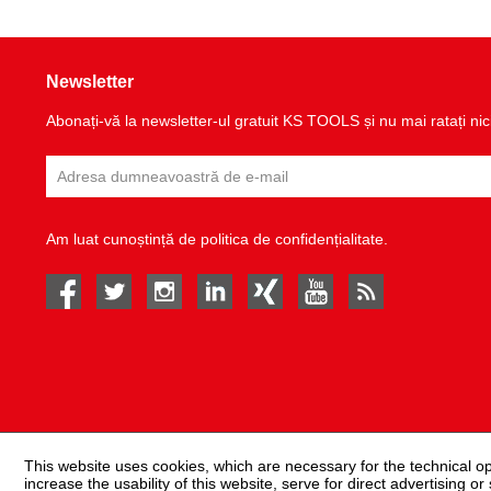
Newsletter
Abonați-vă la newsletter-ul gratuit KS TOOLS și nu mai ratați nic
Am luat cunoștință de
politica de confidențialitate
.
facebook
twitter
instagram
linked in
Xing
youtube
rss
This website uses cookies, which are necessary for the technical o
increase the usability of this website, serve for direct advertising or