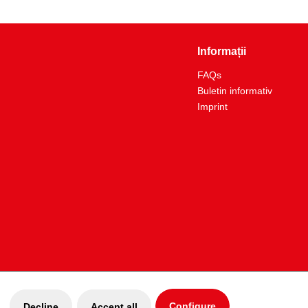
45
n mm:
120.0
Informații
FAQs
Buletin informativ
Imprint
Configure
Decline
Accept all