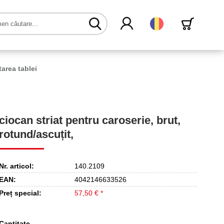
Română
area tablei
ciocan striat pentru caroserie, brut,
rotund/ascuțit,
Nr. articol:
140.2109
EAN:
4042146633526
Preț special:
57,50 € *
Cantitate