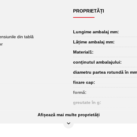
PROPRIETĂȚI
Lungime ambalaj mm:
ensiunile din tablă
Lățime ambalaj mm:
er
Material1:
conţinutul ambalajului:
diametru partea rotundă în mm
fixare cap:
formă:
greutate în g:
lungime mm:
Afișează mai multe proprietăți
lăţimea vârfului în mm:
tip coadă: