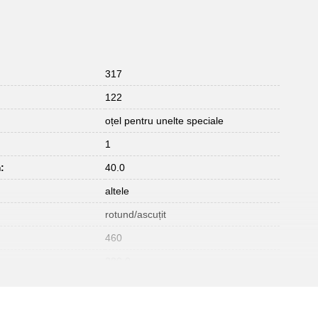
317
122
oțel pentru unelte speciale
1
:
40.0
altele
rotund/ascuțit
460
280.0
20.0
frasin