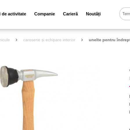
de activitate
Companie
Carieră
Noutăți
hicule
caroserie și echipare interior
unelte pentru îndrept