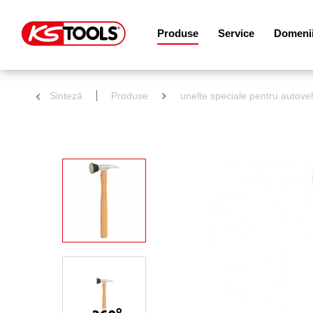
Produse
Service
Domenii 
Sinteză
Produse
unelte speciale pentru autove