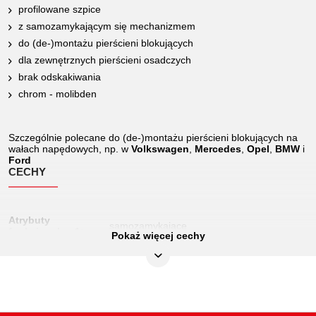
profilowane szpice
z samozamykającym się mechanizmem
do (de-)montażu pierścieni blokujących
dla zewnętrznych pierścieni osadczych
brak odskakiwania
chrom - molibden
Szczególnie polecane do (de-)montażu pierścieni blokujących na
wałach napędowych, np. w
Volkswagen
,
Mercedes
,
Opel
,
BMW
i
Ford
CECHY
Atrybuty
samozamykające
funkcjonalne 1:
Pokaż więcej cechy
Długość całkowita L
240.0
w mm::
Długość
199
opakowania mm: