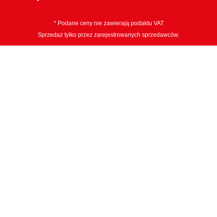
* Podane ceny nie zawierają podaktu VAT
Sprzedaż tylko przez zarejestrowanych sprzedawców.