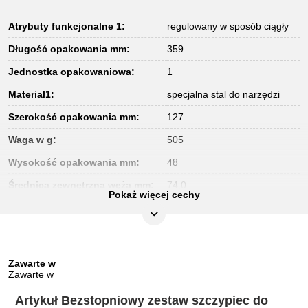
Atrybuty funkcjonalne 1:
regulowany w sposób ciągły
Długość opakowania mm:
359
Jednostka opakowaniowa:
1
Materiał1:
specjalna stal do narzędzi
Szerokość opakowania mm:
127
Waga w g:
505
Wysokość opakowania mm:
48
Średnica zewnętrzna węża mm:
74,0
Pokaż więcej cechy
Zawarte w
Zawarte w
Artykuł Bezstopniowy zestaw szczypiec do