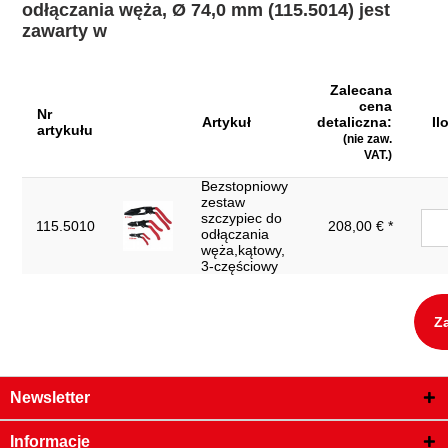
odłączania węża, Ø 74,0 mm (115.5014) jest
zawarty w
Zalecana
cena
Nr
Artykuł
detaliczna:
Il
artykułu
(nie zaw.
VAT.)
Bezstopniowy
zestaw
szczypiec do
115.5010
208,00 € *
odłączania
węża,kątowy,
3-częściowy
Z
Newsletter
Informacje