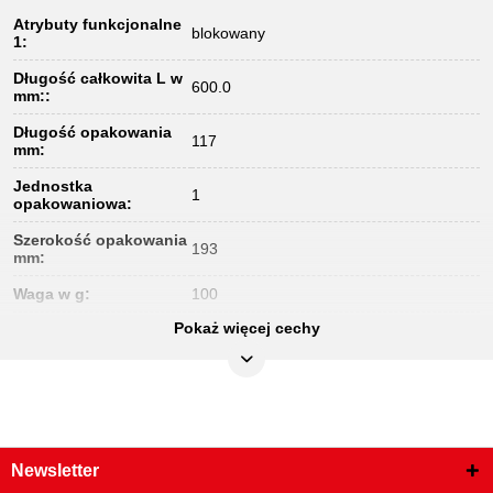
Atrybuty funkcjonalne
blokowany
1:
Długość całkowita L w
600.0
mm::
Długość opakowania
117
mm:
Jednostka
1
opakowaniowa:
Szerokość opakowania
193
mm:
Waga w g:
100
Pokaż więcej cechy
Wysokość opakowania
28
mm:
zakres zastosowań
do samonapinających obejm taśm
ogólny:
sprężynowych
Newsletter