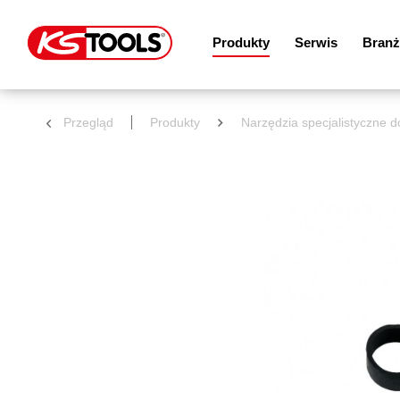
Produkty
Serwis
Branż
Przegląd
Produkty
Narzędzia specjalistyczne