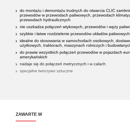
do montażu i demontażu trudnych do otwarcia CLIC zamkn
przewodów w przewodach paliwowych, przewodach klimatyza
przewodach hydraulicznych
nie uszkadza połączeń wtykowych, przewodów i węży pali
szybkie i łatwe rozdzielenie przewodów układów paliwowych
idealne do stosowania w samochodach osobowych, dostawc
użytkowych, traktorach, maszynach rolniczych i budowlanyc
do prawie wszystkich połączeń przewodów w pojazdach europ
amerykańskich
nadaje się do połączeń metrycznych i w calach
specjalne tworzywo sztuczne
Zastosowanie / dla:
Przewody klimatyzacji, paliwowe, powiet
hydrauliczne
ZAWARTE W