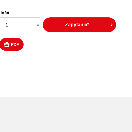
Ilość
Zapytanie*
PDF