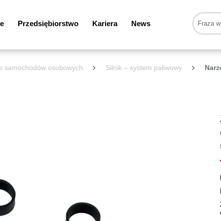
e
Przedsiębiorstwo
Kariera
News
 do samochodów osobowych
Silnik – system paliwowy
Narz