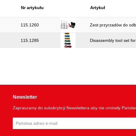
Nr artykułu
Artykuł
115.1260
Zest przyrzadów do odb
115.1285
Disassembly tool set for
Newsletter
Zapraszamy do subskrybcji Newslettera aby nie omineły Państ