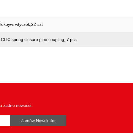
lokoyw. wtyczek,22-szt
 CLIC spring closure pipe coupling, 7 pcs
wa żadne nowości.
Zamów Newsletter