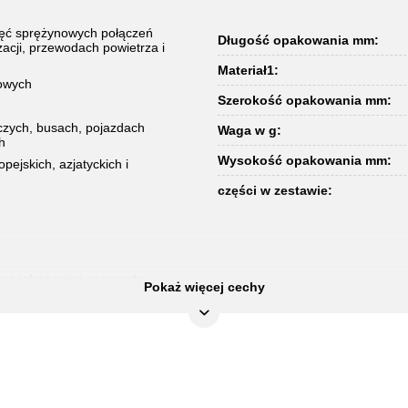
ięć sprężynowych połączeń
Długość opakowania mm:
cji, przewodach powietrza i
Materiał1:
wowych
Szerokość opakowania mm:
zych, busach, pojazdach
Waga w g:
h
Wysokość opakowania mm:
ejskich, azjatyckich i
części w zestawie:
rza jak również przewody
Pokaż więcej cechy