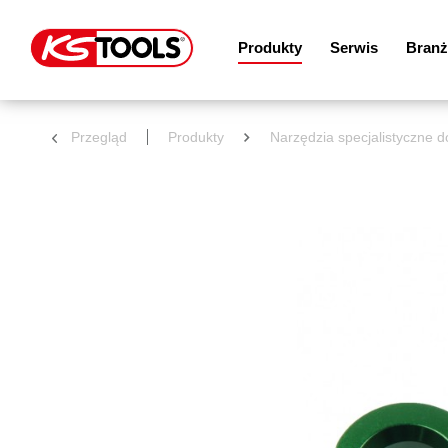
Produkty
Serwis
Branż
Przegląd
Produkty
Narzędzia specjalistyczne