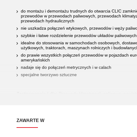
do montażu i demontażu trudnych do otwarcia CLIC zamkn
przewodów w przewodach paliwowych, przewodach klimatyza
przewodach hydraulicznych
nie uszkadza połączeń wtykowych, przewodów i węży pali
szybkie i łatwe rozdzielenie przewodów układów paliwowych
idealne do stosowania w samochodach osobowych, dostawc
użytkowych, traktorach, maszynach rolniczych i budowlanyc
do prawie wszystkich połączeń przewodów w pojazdach europ
amerykańskich
nadaje się do połączeń metrycznych i w calach
specjalne tworzywo sztuczne
Zastosowanie / dla:
Przewody klimatyzacji, paliwowe, powiet
hydrauliczne
ZAWARTE W