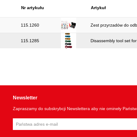
Nr artykułu
Artykuł
115.1260
Zest przyrzadów do odb
115.1285
Disassembly tool set for
Newsletter
Zapraszamy do subskrybcji Newslettera aby nie omineły Państ