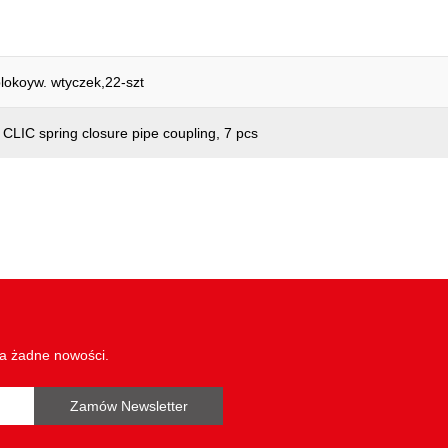
lokoyw. wtyczek,22-szt
 CLIC spring closure pipe coupling, 7 pcs
wa żadne nowości.
Zamów Newsletter