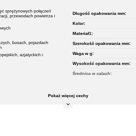
ięć sprężynowych połączeń
Długość opakowania mm:
cji, przewodach powietrza i
Kolor:
wowych
Materiał1:
zych, busach, pojazdach
Szerokość opakowania mm:
h
Waga w g:
ejskich, azjatyckich i
Wysokość opakowania mm:
Średnica w calach:
rza jak również przewody
Pokaż więcej cechy