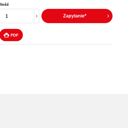
Ilość
Zapytanie*
PDF