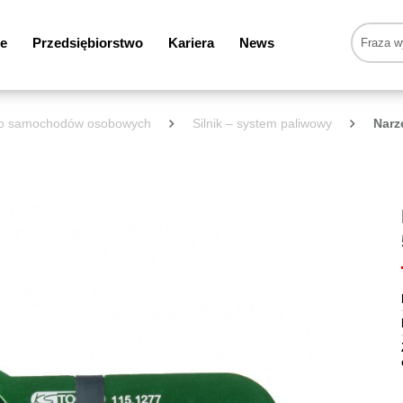
e
Przedsiębiorstwo
Kariera
News
 do samochodów osobowych
Silnik – system paliwowy
Narz