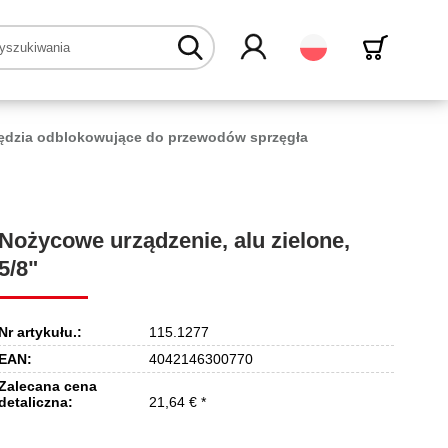
Polski
ędzia odblokowujące do przewodów sprzęgła
Nożycowe urządzenie, alu zielone,
5/8"
Nr artykułu.:
115.1277
EAN:
4042146300770
Zalecana cena
detaliczna:
21,64 € *