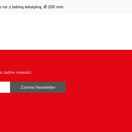
 rur z taśmą tekstylną, Ø 200 mm
wa żadne nowości.
Zamów Newsletter