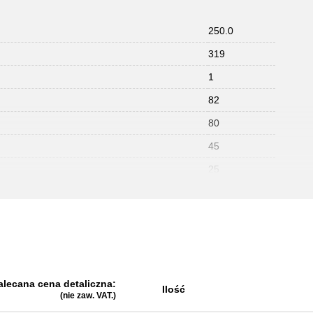
250.0
319
1
82
80
45
25
alecana cena detaliczna:
Ilość
(nie zaw. VAT.)