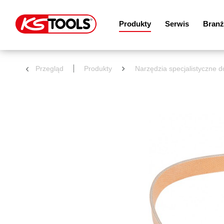
Produkty
Serwis
Branż
Przegląd
Produkty
Narzędzia specjalistyczne