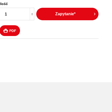
Ilość
Zapytanie*
PDF