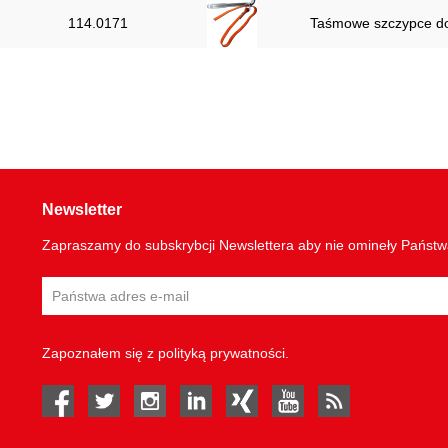
114.0171
Taśmowe szczypce do
Newsletter
Zapraszamy do subskrybcji Newslettera aby nie omineły Państ
Zapoznałem się z
polityką prywatności
.
facebook
twitter
instagram
linked in
Xing
youtube
rss