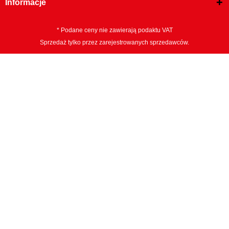
Informacje
* Podane ceny nie zawierają podaktu VAT
Sprzedaż tylko przez zarejestrowanych sprzedawców.