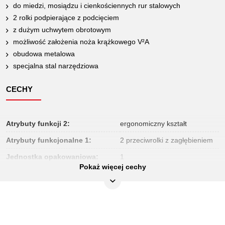
do miedzi, mosiądzu i cienkościennych rur stalowych
2 rolki podpierające z podcięciem
z dużym uchwytem obrotowym
możliwość założenia noża krążkowego V²A
obudowa metalowa
specjalna stal narzędziowa
CECHY
Atrybuty funkcji 2:
ergonomiczny kształt
Atrybuty funkcjonalne 1:
2 przeciwrolki z zagłębieniem
Jednostka opakowaniowa:
1
Pokaż więcej cechy
Koło zapasowe do metalu:
101.1001
Koło zapasowe do stali:
101.1002
Koło zapasowe do tworzywa
-
sztucznego: