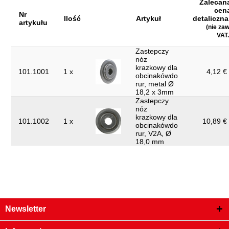
Zalecan
cen
Nr
Ilość
Artykuł
detaliczna
artykułu
(nie zaw
VAT.
Zastepczy
nóz
krazkowy dla
101.1001
1 x
4,12 € 
obcinakówdo
rur, metal Ø
18,2 x 3mm
Zastepczy
nóz
krazkowy dla
101.1002
1 x
10,89 € 
obcinakówdo
rur, V2A, Ø
18,0 mm
Newsletter