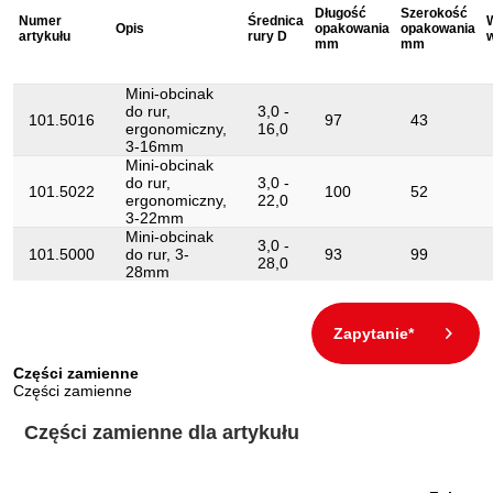
Materiał1:
specjalna stal do narzędzi
Długość
Szerokość
Numer
Średnica
Opis
opakowania
opakowania
artykułu
rury D
mm
mm
Rura z miedzi, mosiądzu,
Zastosowanie materiał:
miękkiej stali
Mini-obcinak
do rur,
3,0 -
101.5016
97
43
ergonomiczny,
16,0
3-16mm
Mini-obcinak
do rur,
3,0 -
101.5022
100
52
ergonomiczny,
22,0
3-22mm
Mini-obcinak
3,0 -
101.5000
do rur, 3-
93
99
28,0
28mm
Zapytanie*
Części zamienne
Części zamienne
Części zamienne dla artykułu