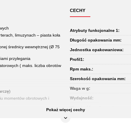
CECHY
owych
Atrybuty funkcjonalne 1:
erach, limuzynach – piasta koła
Długość opakowania mm:
onej średnicy wewnętrznej (Ø 75
Jednostka opakowaniowa:
niami przylegania
Profil1:
atorowych ( maks. liczba obrotów
Rpm maks.:
Szerokość opakowania mm:
Waga w g:
arczę)
Wydajność:
niu momentów obrotowych i
Wysokość opakowania mm:
Pokaż więcej cechy
orami i talerzowi szlifierskiemu
części w zestawie:
dodatkowe wyposażenie: