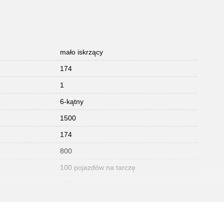
mało iskrzący
174
1
6-kątny
1500
174
800
100 pojazdów na tarczę
128
4
z 2 wymiennymi tarczami