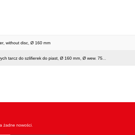
Średnica w mm:
er, without disc, Ø 160 mm
h tarcz do szlifierek do piast, Ø 160 mm, Ø wew. 75...
wa żadne nowości.