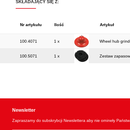
SKŁADAJĄCY SIĘ Z:
Nr artykułu
Ilość
Artykuł
100.4071
1 x
Wheel hub grind
100.5071
1 x
Zestaw zapasowyc
Newsletter
Zapraszamy do subskrybcji Newslettera aby nie omineły Państ