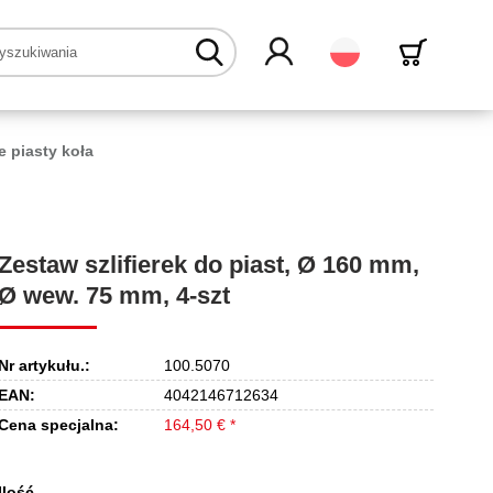
Polski
 piasty koła
Zestaw szlifierek do piast, Ø 160 mm,
Ø wew. 75 mm, 4-szt
Nr artykułu.:
100.5070
EAN:
4042146712634
Cena specjalna:
164,50 € *
Ilość