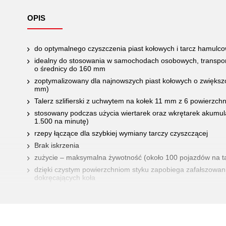
OPIS
do optymalnego czyszczenia piast kołowych i tarcz hamulc
idealny do stosowania w samochodach osobowych, transport
o średnicy do 160 mm
zoptymalizowany dla najnowszych piast kołowych o zwiększ
mm)
Talerz szlifierski z uchwytem na kołek 11 mm z 6 powierzch
stosowany podczas użycia wiertarek oraz wkrętarek akumul
1.500 na minutę)
rzepy łączące dla szybkiej wymiany tarczy czyszczącej
Brak iskrzenia
zużycie – maksymalna żywotność (około 100 pojazdów na t
dzięki czystym powierzchniom styku zapobiega zafałszowa
dokręcających koła
minimalne pylenie dzięki materiałowi ściernemu z otwartymi p
w kształcie garnka