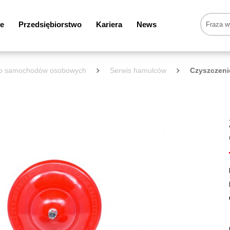
e
Przedsiębiorstwo
Kariera
News
 do samochodów osobowych
Serwis hamulców
Czyszczenie