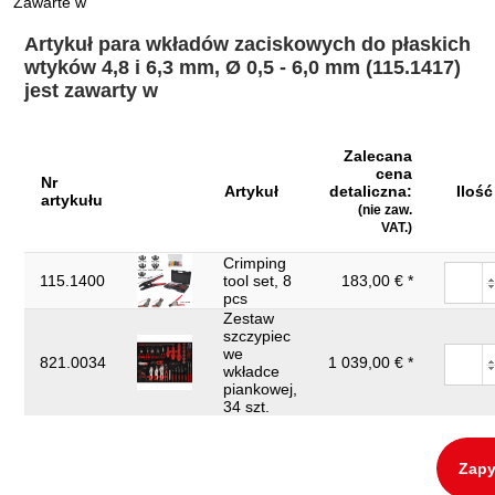
Zawarte w
Artykuł para wkładów zaciskowych do płaskich
wtyków 4,8 i 6,3 mm, Ø 0,5 - 6,0 mm (115.1417)
jest zawarty w
Zalecana
cena
Nr
Artykuł
detaliczna:
Ilość
artykułu
(nie zaw.
VAT.)
Crimping
115.1400
tool set, 8
183,00 € *
pcs
Zestaw
szczypiec
we
821.0034
1 039,00 € *
wkładce
piankowej,
34 szt.
Zapy