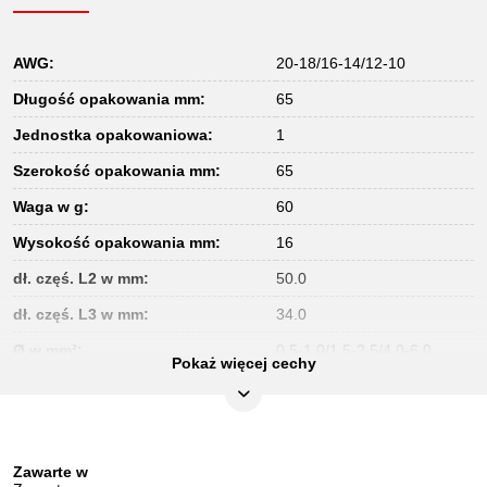
AWG:
20-18/16-14/12-10
Długość opakowania mm:
65
Jednostka opakowaniowa:
1
Szerokość opakowania mm:
65
Waga w g:
60
Wysokość opakowania mm:
16
dł. częś. L2 w mm:
50.0
dł. częś. L3 w mm:
34.0
Ø w mm²:
0,5-1,0/1,5-2,5/4,0-6,0
Pokaż więcej cechy
Zawarte w