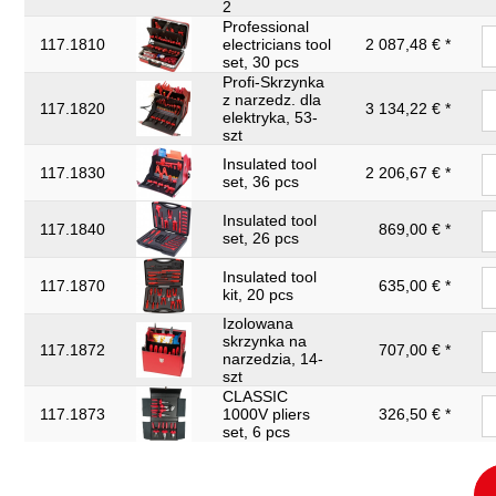
2
Professional
117.1810
electricians tool
2 087,48 € *
set, 30 pcs
Profi-Skrzynka
z narzedz. dla
117.1820
3 134,22 € *
elektryka, 53-
szt
Insulated tool
117.1830
2 206,67 € *
set, 36 pcs
Insulated tool
117.1840
869,00 € *
set, 26 pcs
Insulated tool
117.1870
635,00 € *
kit, 20 pcs
Izolowana
skrzynka na
117.1872
707,00 € *
narzedzia, 14-
szt
CLASSIC
117.1873
1000V pliers
326,50 € *
set, 6 pcs