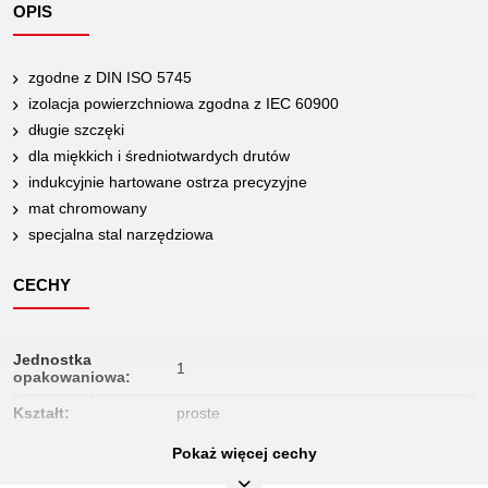
OPIS
zgodne z DIN ISO 5745
izolacja powierzchniowa zgodna z IEC 60900
długie szczęki
dla miękkich i średniotwardych drutów
indukcyjnie hartowane ostrza precyzyjne
mat chromowany
specjalna stal narzędziowa
CECHY
Jednostka
1
opakowaniowa:
Kształt:
proste
Materiał1:
specjalna stal do narzędzi
Pokaż więcej cechy
Materiał2:
mat chromowany