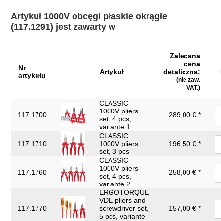
Artykuł 1000V obcęgi płaskie okrągłe
(117.1291) jest zawarty w
Zalecana
cena
Nr
Artykuł
detaliczna:
artykułu
(nie zaw.
VAT.)
CLASSIC
1000V pliers
117.1700
289,00 € *
set, 4 pcs,
variante 1
CLASSIC
117.1710
1000V pliers
196,50 € *
set, 3 pcs
CLASSIC
1000V pliers
117.1760
258,00 € *
set, 4 pcs,
variante 2
ERGOTORQUE
VDE pliers and
117.1770
screwdriver set,
157,00 € *
5 pcs, variante