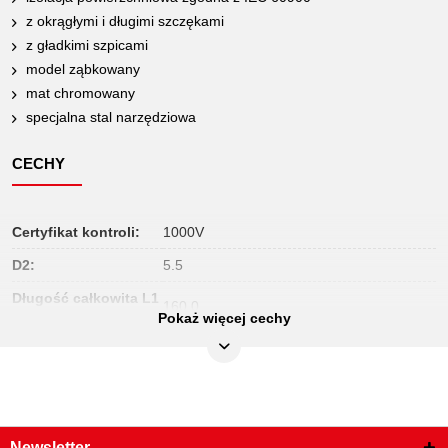
z okrągłymi i długimi szczękami
z gładkimi szpicami
model ząbkowany
mat chromowany
specjalna stal narzędziowa
CECHY
Certyfikat kontroli:
1000V
D2:
5.5
Długość całkowita L1
160.0
w mm:
Pokaż więcej cechy
Długość opakowania
148
mm:
Jednostka
1
opakowaniowa:
Kształt:
proste
Newsletter