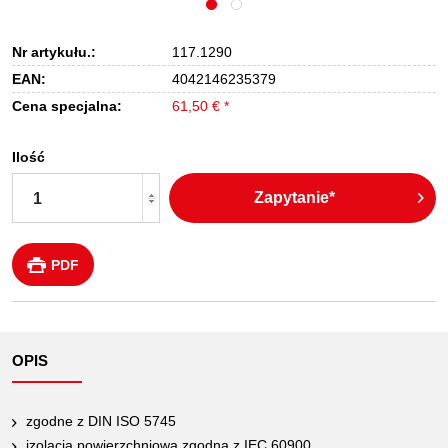
Nr artykułu.:
117.1290
EAN:
4042146235379
Cena specjalna:
61,50 € *
Ilość
Zapytanie*
PDF
OPIS
zgodne z DIN ISO 5745
izolacja powierzchniowa zgodna z IEC 60900