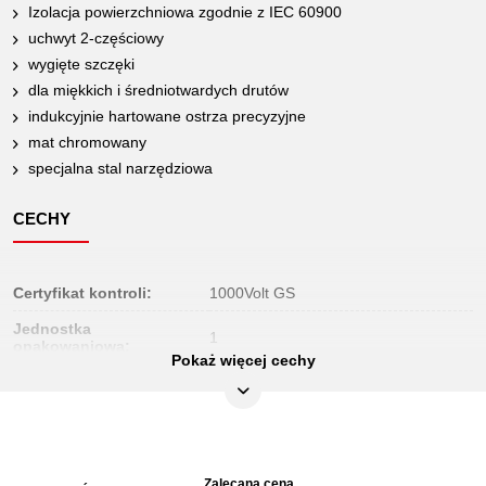
Izolacja powierzchniowa zgodnie z IEC 60900
uchwyt 2-częściowy
wygięte szczęki
dla miękkich i średniotwardych drutów
indukcyjnie hartowane ostrza precyzyjne
mat chromowany
specjalna stal narzędziowa
CECHY
Certyfikat kontroli:
1000Volt GS
Jednostka
1
opakowaniowa:
Pokaż więcej cechy
Kształt:
wygięcie
Materiał1:
specjalna stal do narzędzi
Materiał2:
mat chromowany
Zalecana cena
Długość
Długość
Dłu