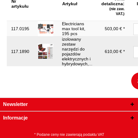
Nr
Artykuł
detaliczna:
artykułu
(nie zaw.
VAT.)
Electricians
117.0195
max tool kit,
503,00 € *
195 pcs
izolowany
zestaw
narzędzi do
117.1890
610,00 € *
pojazdów
elektrycznych i
hybrydowych,...
Newsletter
Informacje
* Podane ceny nie zawierają podaktu VAT