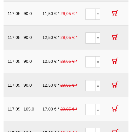
ERGOTORQUE
VDE Wkretak
117.0551
90.0
dla srubz
11,50 € *
29,05 € *
T10
170.0
163
gniazdem Torx ,
T10
ERGOTORQUE
VDE Wkretak
117.0552
90.0
dla srubz
12,50 € *
29,05 € *
T15
170.0
148
gniazdem Torx ,
T15
ERGOTORQUE
VDE Wkretak
117.0553
90.0
dla srubz
12,50 € *
29,05 € *
T20
190.0
187
gniazdem Torx ,
T20
ERGOTORQUE
VDE Wkretak
117.0554
90.0
dla srubz
12,50 € *
29,05 € *
T25
190.0
220
gniazdem Torx ,
T25
ERGOTORQUE
VDE Wkretak
117.0555
105.0
dla srubz
17,00 € *
29,05 € *
T27
230.0
265
gniazdem Torx ,
T27
ERGOTORQUE
VDE Wkretak