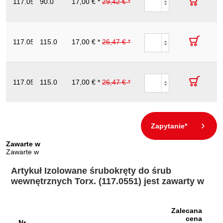
117.0556
90.0
dla srubz
17,00 € *
29,42 € *
T30
205.0
254
gniazdem Torx ,
T30
ERGOTORQUE
VDE Wkretak
117.0557
115.0
dla srubz
17,00 € *
26,47 € *
T40
290.0
296
gniazdem Torx ,
T40
ERGOTORQUE
VDE Wkretak
117.0558
115.0
dla srubz
17,00 € *
26,47 € *
T45
290.0
gniazdem Torx ,
T45
Zapytanie*
Zawarte w
Zawarte w
Artykuł Izolowane śrubokręty do śrub
wewnętrznych Torx. (117.0551) jest zawarty w
Zalecana
cena
Nr