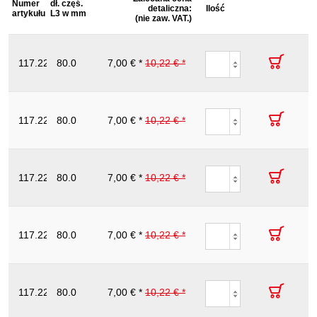
Zwroty nie są akceptowane:
Numer
dł. częś.
Tak
Opis
detaliczna:
profilu w
Ilość
całkowita
opakowania
o
artykułu
L3 w mm
(nie zaw. VAT.)
TORX®
L1 w mm
mm
m
Izolacja zgodnie z DIN 3120 - ISO
izolacja:
60900
ERGOTORQUE
VDE Wkretak
zabezpieczenie przed
117.2235
80.0
dla srubz
7,00 € *
10,22 € *
T5
140.0
167
nie
rozwijaniem:
gniazdem Torx ,
T5
ERGOTORQUE
VDE Wkretak
117.2236
80.0
dla srubz
7,00 € *
10,22 € *
T6
140.0
167
gniazdem Torx ,
T6
ERGOTORQUE
VDE Wkretak
117.2237
80.0
dla srubz
7,00 € *
10,22 € *
T7
140.0
172
gniazdem Torx ,
T7
ERGOTORQUE
VDE Wkretak
117.2238
80.0
dla srubz
7,00 € *
10,22 € *
T8
140.0
176
gniazdem Torx ,
T8
ERGOTORQUE
VDE Wkretak
117.2239
80.0
dla srubz
7,00 € *
10,22 € *
T9
140.0
193
gniazdem Torx ,
T9