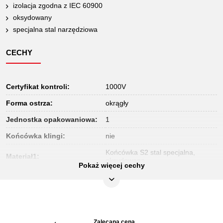
izolacja zgodna z IEC 60900
oksydowany
specjalna stal narzędziowa
CECHY
Certyfikat kontroli:
1000V
Forma ostrza:
okrągły
Jednostka opakowaniowa:
1
Końcówka klingi:
nie
Końcówka S2 stal specjalna,
Materiał1:
oksydowana
Pokaż więcej cechy
Norma:
IEC 60900
Profil1:
TORX®
Uchwyt:
uchwyt z tworzywa sztucznego
Zalecana cena
Wielkość
Długość
Długość
S