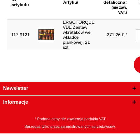
Artykuł
detaliczna:
artykułu
(nie zaw.
VAT.)
ERGOTORQUE
VDE Zestaw
wkrętaków we
117.6121
271,26 € *
wkładce
piankowej, 21
szt.
Newsletter
Informacje
* Podane ceny nie zawierają podaktu VAT
Sprzedaż tylko przez zarejestrowanych sprzedawców.