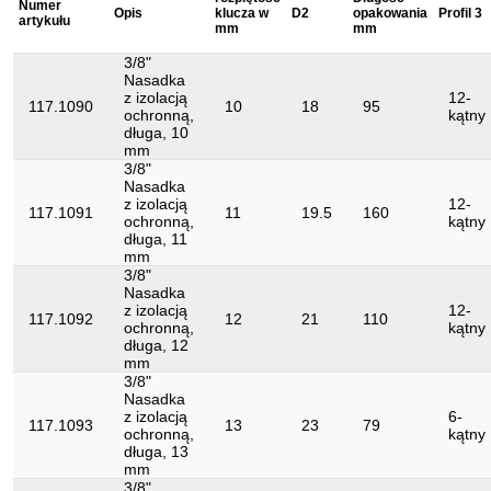
Numer
Opis
klucza w
D2
opakowania
Profil 3
artykułu
mm
mm
DIN 7448, DIN 3120, ISO 1174, IEC
Norma:
60900
3/8"
Nasadka
Profil2:
Metryczny
z izolacją
12-
117.1090
10
18
95
ochronną,
kątny
Zwroty nie są
Tak
długa, 10
akceptowane:
mm
3/8"
izolacja zanurzeniowa zgodnie z DIN
izolacja:
Nasadka
3120 - ISO 60900
z izolacją
12-
117.1091
11
19.5
160
ochronną,
kątny
Średnica D1:
22
długa, 11
mm
3/8"
Nasadka
z izolacją
12-
117.1092
12
21
110
ochronną,
kątny
długa, 12
mm
3/8"
Nasadka
z izolacją
6-
117.1093
13
23
79
ochronną,
kątny
długa, 13
mm
3/8"