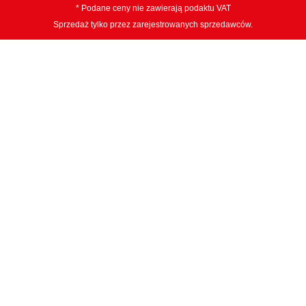
* Podane ceny nie zawierają podaktu VAT
Sprzedaż tylko przez zarejestrowanych sprzedawców.