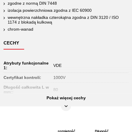
zgodne z normą DIN 7448
izolacja powierzchniowa zgodna z IEC 60900
wewnętrzna nakładka czterokątna zgodna z DIN 3120 / ISO
1174 z blokadą kulkową
chrom-wanad
CECHY
Atrybuty funkcjonalne
VDE
1:
Certyfikat kontroli:
1000V
Długość całkowita L w
80
mm::
Pokaż więcej cechy
Jednostka
1
opakowaniowa:
Końcówka czworokątna
3/8"
w calach:
Materiał1:
Delikatny chrom wanad stal
rozpiętość
Długość