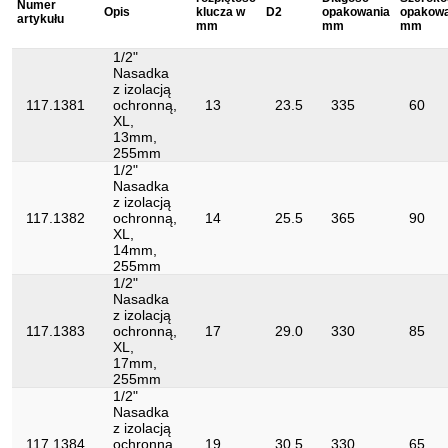
Numer
Opis
klucza w
D2
opakowania
opakowa
artykułu
mm
mm
mm
DIN 7448, DIN 3120, ISO 1174, IEC
Norma:
60900
1/2"
Nasadka
Profil1:
6-kątny
z izolacją
117.1381
ochronną,
13
23.5
335
60
Profil2:
Metryczny
XL,
13mm,
Zwroty nie są
Tak
255mm
akceptowane:
1/2"
Nasadka
izolacja zanurzeniowa zgodnie z DIN
izolacja:
z izolacją
3120 - ISO 60900
117.1382
ochronną,
14
25.5
365
90
XL,
Średnica D1:
26.0
14mm,
255mm
1/2"
Nasadka
z izolacją
117.1383
ochronną,
17
29.0
330
85
XL,
17mm,
255mm
1/2"
Nasadka
z izolacją
117.1384
ochronną,
19
30.5
330
65