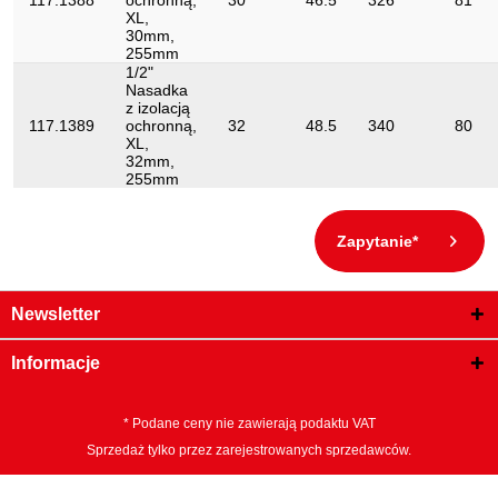
117.1388
ochronną,
30
46.5
326
81
XL,
30mm,
255mm
1/2"
Nasadka
z izolacją
117.1389
ochronną,
32
48.5
340
80
XL,
32mm,
255mm
Zapytanie*
Newsletter
Informacje
* Podane ceny nie zawierają podaktu VAT
Sprzedaż tylko przez zarejestrowanych sprzedawców.