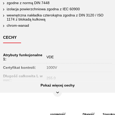
zgodne z normą DIN 7448
izolacja powierzchniowa zgodna z IEC 60900
wewnętrzna nakładka czterokątna zgodna z DIN 3120 / ISO
1174 z blokadą kulkową
chrom-wanad
CECHY
Atrybuty funkcjonalne
VDE
1:
Certyfikat kontroli:
1000V
Długość całkowita L w
255.0
mm::
Pokaż więcej cechy
Jednostka
1
opakowaniowa:
Końcówka czworokątna
1/2"
w calach:
Materiał1:
Delikatny chrom wanad stal
rozpiętość
Długość
Szeroko