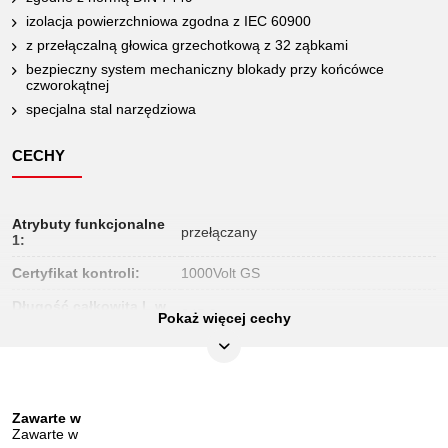
izolacja powierzchniowa zgodna z IEC 60900
z przełączalną głowica grzechotkową z 32 ząbkami
bezpieczny system mechaniczny blokady przy końcówce
czworokątnej
specjalna stal narzędziowa
CECHY
Atrybuty funkcjonalne
przełączany
1:
Certyfikat kontroli:
1000Volt GS
Długość całkowita L w
245.0
Pokaż więcej cechy
mm::
Długość opakowania
243
mm:
Jednostka
1
Zawarte w
opakowaniowa:
Zawarte w