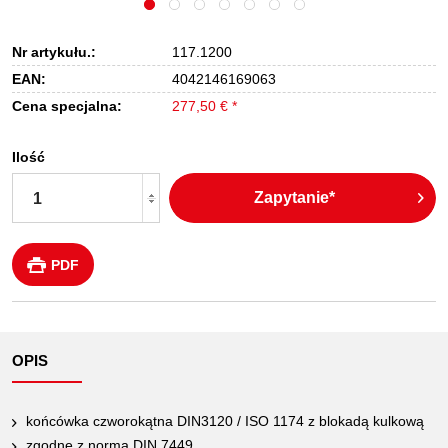
Nr artykułu.:
117.1200
EAN:
4042146169063
Cena specjalna:
277,50 € *
Ilość
Zapytanie*
PDF
OPIS
końcówka czworokątna DIN3120 / ISO 1174 z blokadą kulkową
zgodne z normą DIN 7449