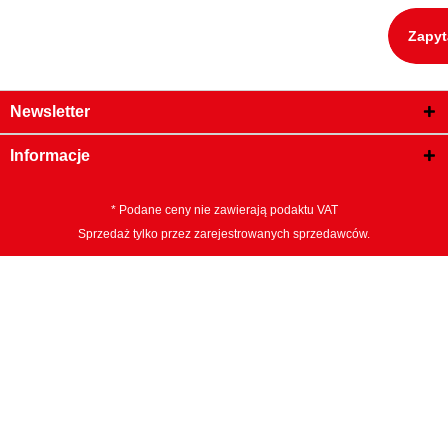
Zapyt
Newsletter
Informacje
* Podane ceny nie zawierają podaktu VAT
Sprzedaż tylko przez zarejestrowanych sprzedawców.