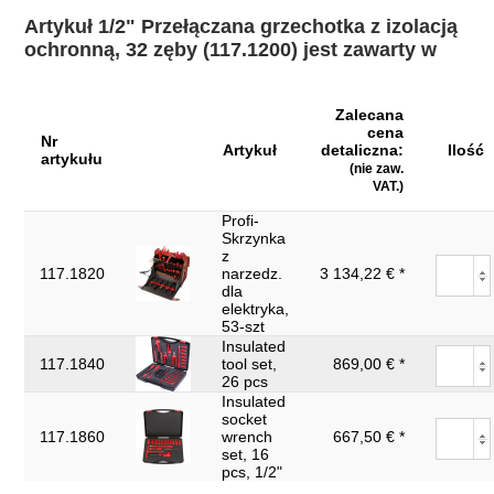
Końcówka czworokątna
1/2"
w calach:
Artykuł 1/2" Przełączana grzechotka z izolacją
ochronną, 32 zęby (117.1200) jest zawarty w
Materiał1:
Delikatny chrom wanad stal
DIN 7449, DIN 3120, ISO 1174, IEC
Norma:
60900
Zalecana
cena
Nr
Szerokość opakowania
Artykuł
detaliczna:
Ilość
artykułu
87
mm:
(nie zaw.
VAT.)
Uchwyt:
uchwyt izolowany zanurzeniowo
Profi-
Skrzynka
Waga w g:
750
z
117.1820
narzedz.
3 134,22 € *
Wysokość gł. (A):
88.0
dla
elektryka,
Wysokość opakowania
49
53-szt
mm:
Insulated
117.1840
tool set,
869,00 € *
Zwroty nie są
Tak
26 pcs
akceptowane:
Insulated
socket
Ząb:
32
117.1860
wrench
667,50 € *
set, 16
izolacja zanurzeniowa zgodnie z DIN
izolacja:
pcs, 1/2"
3120 - ISO 60900