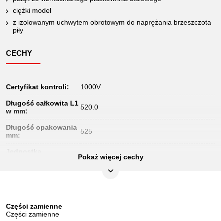
ciężki model
z izolowanym uchwytem obrotowym do naprężania brzeszczota
piły
CECHY
Certyfikat kontroli:
1000V
Długość całkowita L1
520.0
w mm:
Długość opakowania
525
mm:
Jednostka
1
Pokaż więcej cechy
opakowaniowa:
Konstrukcja łuk/
stal płaska
wieszak:
Materiał1:
stal
Części zamienne
Części zamienne
Norma:
IEC 60900