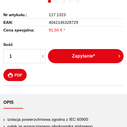
Nr artykułu.:
117.1323
EAN:
4042146328729
Cena specjalna:
91,50 € *
Ilość
Zapytanie*
PDF
OPIS
izolacja powierzchniowa zgodna z IEC 60900
pałąk ze wzmacnianego płaskownika stalowego