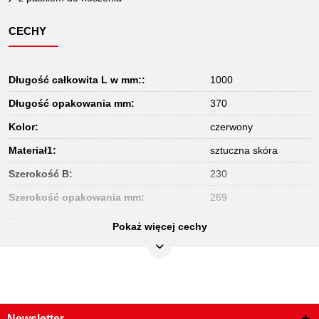
CECHY
Długość całkowita L w mm::
1000
Długość opakowania mm:
370
Kolor:
czerwony
Materiał1:
sztuczna skóra
Szerokość B:
230
Szerokość opakowania mm:
269
Waga w g:
900
Pokaż więcej cechy
Wysokość opakowania mm:
68
Newsletter