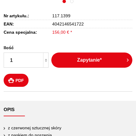
Nr artykułu.:
117.1399
EAN:
4042146541722
Cena specjalna:
156,00 € *
Ilość
Zapytanie*
PDF
OPIS
z czerwonej sztucznej skóry
z paskiem do noszenia