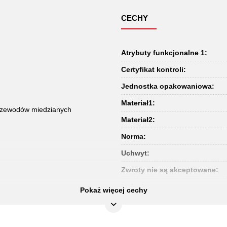
CECHY
Atrybuty funkcjonalne 1:
Certyfikat kontroli:
Jednostka opakowaniowa:
Materiał1:
 przewodów miedzianych
Materiał2:
Norma:
Uchwyt:
Zwroty nie są akceptowane:
izolacja:
Pokaż więcej cechy