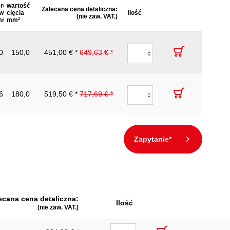
erokość
wartość
Zalecana cena detaliczna:
wicy D
cięcia
Ilość
(nie zaw. VAT.)
mm
mm²
0.0
150,0
451,00 € *
649,63 € *
6.0
180,0
519,50 € *
717,69 € *
Zapytanie*
ecana cena detaliczna:
Ilość
(nie zaw. VAT.)