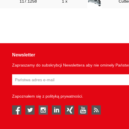
117.1258
1 x
Cutte
Newsletter
Zapraszamy do subskrybcji Newslettera aby nie omineły Państ
Zapoznałem się z
polityką prywatności
.
facebook
twitter
instagram
linked in
Xing
youtube
rss