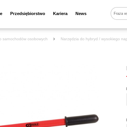
e
Przedsiębiorstwo
Kariera
News
 do samochodów osobowych
Narzędzia do hybryd / wysokiego nap