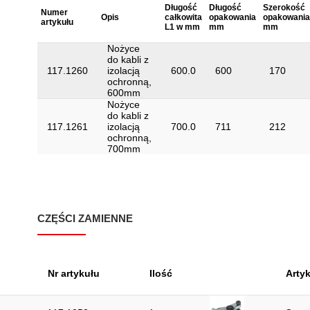
Długość
Długość
Szerokość
Numer
Opis
całkowita
opakowania
opakowania
artykułu
L1 w mm
mm
mm
Nożyce
do kabli z
117.1260
izolacją
600.0
600
170
ochronną,
600mm
Nożyce
do kabli z
117.1261
izolacją
700.0
711
212
ochronną,
700mm
CZĘŚCI ZAMIENNE
Nr artykułu
Ilość
Artyk