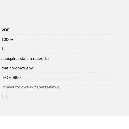
VDE
1000V
1
specjalna stal do narzędzi
mat chromowany
IEC 60900
uchwyt izolowany zanurzeniowo
Tak
izolacja zanurzeniowa zgodnie z DIN 3120 - ISO 60900