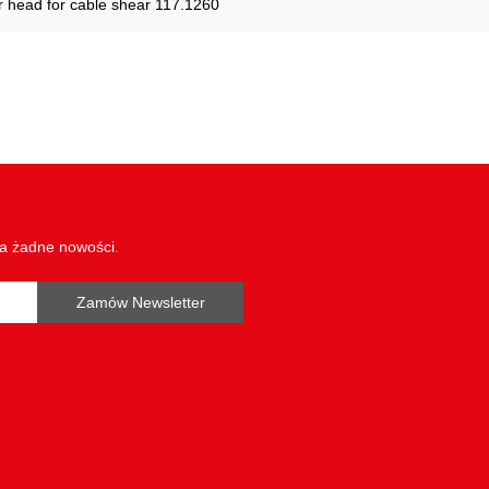
r head for cable shear 117.1260
wa żadne nowości.
Zamów Newsletter