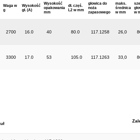
Wysokość
głowica do
maks.
sz
Waga w
Wysokość
dł. częś.
opakowania
noża
średnica
gło
g
gł. (A)
L2 w mm
mm
zapasowego
w mm
w 
2700
16.0
40
80.0
117.1258
26,0
8
3300
17.0
53
105.0
117.1263
33,0
8
Zal
uł