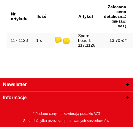
Zalecana
cena
Nr
Ilość
Artykuł
detaliczna:
artykułu
(nie zaw.
VAT.)
Spare
117.1128
1 x
head f.
13,70 € *
117.1126
Newsletter
Informacje
* Podane ceny nie zawierają podaktu VAT
Sprzedaż tylko przez zarejestrowanych sprzedawców.