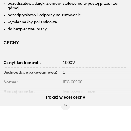
bezodrzutowa dzięki złomowi stalowemu w pustej przestrzeni
górnej
bezodpryskowy i odporny na zużywanie
wymienne łby poliamidowe
do bezpiecznej pracy
CECHY
Certyfikat kontroli:
1000V
Jednostka opakowaniowa:
1
Norma:
IEC 60900
Rodzaj trzonka:
tworzywo sztuczne
Pokaż więcej cechy
Zwroty nie są akceptowane:
Tak
Izolacja zgodnie z DIN 3120 - ISO
izolacja:
60900
mocowanie do głowicy:
pozostałe
Długość
Długość
Szeroko