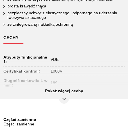
prosta krawędź tnąca
bezpieczny uchwyt z elastycznego i odpornego na uderzenia
tworzywa sztucznego
ze zintegrowaną nakładką ochronną
CECHY
Atrybuty funkcjonalne
VDE
1:
Certyfikat kontroli:
1000V
Długość całkowita L w
189
mm::
Pokaż więcej cechy
Długość opakowania
230
mm:
Forma ostrza:
prosty
Jednostka
Części zamienne
1
opakowaniowa:
Części zamienne