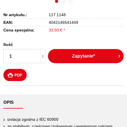
Nr artykułu.:
117.1148
EAN:
4042146541449
Cena specjalna:
32,50 € *
Ilość
Zapytanie*
PDF
OPIS
izolacja zgodna z IEC 60900
ze stabilnym, częściowo izolowanym i wymiennym ostrzem