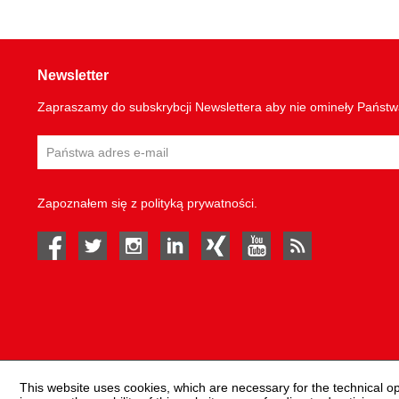
Newsletter
Zapraszamy do subskrybcji Newslettera aby nie omineły Państ
Zapoznałem się z
polityką prywatności
.
facebook
twitter
instagram
linked in
Xing
youtube
rss
This website uses cookies, which are necessary for the technical o