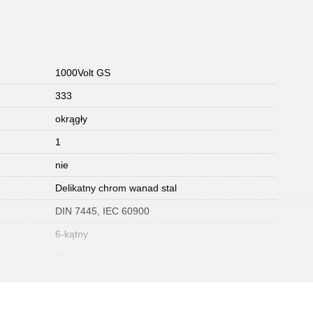
1000Volt GS
333
okrągły
1
nie
Delikatny chrom wanad stal
DIN 7445, IEC 60900
6-kątny
86
uchwyt izolowany zanurzeniowo
630