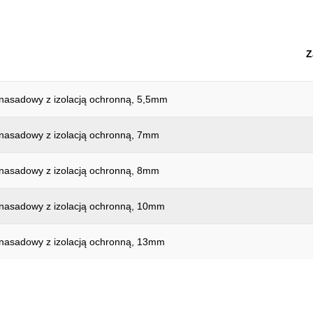
Wysokość opakowania mm:
Zwroty nie są akceptowane:
Z
części w zestawie:
izolacja:
nasadowy z izolacją ochronną, 5,5mm
zabezpieczenie przed rozwijan
nasadowy z izolacją ochronną, 7mm
nasadowy z izolacją ochronną, 8mm
nasadowy z izolacją ochronną, 10mm
nasadowy z izolacją ochronną, 13mm