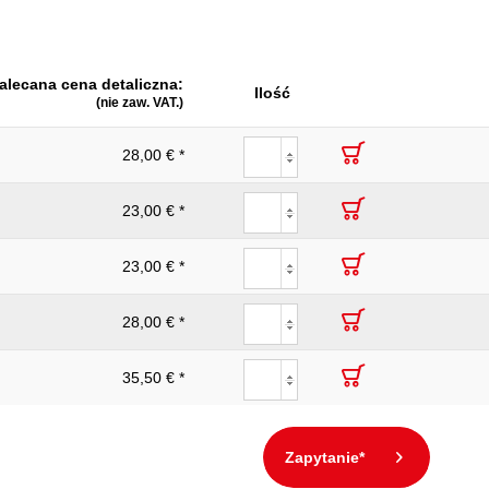
82
Tak
alecana cena detaliczna:
5
Ilość
(nie zaw. VAT.)
Izolacja zgodnie z DIN 3120 - ISO 60900
28,00 € *
iem:
Tak
23,00 € *
23,00 € *
28,00 € *
35,50 € *
Zapytanie*