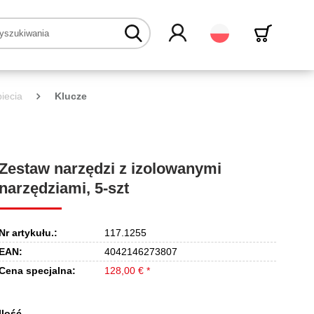
Polski
iecia
Klucze
Zestaw narzędzi z izolowanymi
narzędziami, 5-szt
Nr artykułu.:
117.1255
EAN:
4042146273807
Cena specjalna:
128,00 € *
Ilość