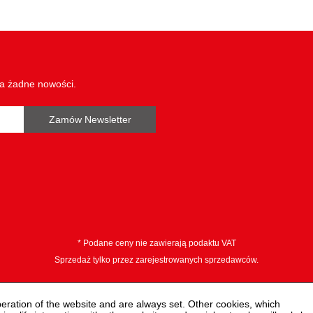
wa żadne nowości.
Zamów Newsletter
* Podane ceny nie zawierają podaktu VAT
Sprzedaż tylko przez zarejestrowanych sprzedawców.
peration of the website and are always set. Other cookies, which