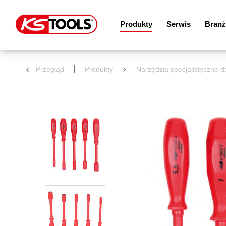
Produkty
Serwis
Branż
Przegląd
Produkty
Narzędzia specjalistyczne