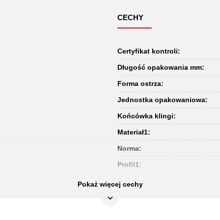
CECHY
Certyfikat kontroli:
Długość opakowania mm:
Forma ostrza:
Jednostka opakowaniowa:
Końcówka klingi:
Materiał1:
Norma:
Profil1:
Szerokość opakowania mm:
Pokaż więcej cechy
Uchwyt:
Waga w g: