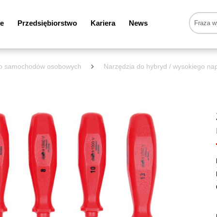
e
Przedsiębiorstwo
Kariera
News
 do samochodów osobowych
Narzędzia do hybryd / wysokiego nap