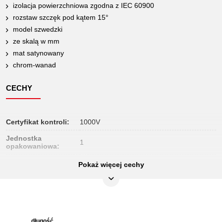
izolacja powierzchniowa zgodna z IEC 60900
rozstaw szczęk pod kątem 15°
model szwedzki
ze skalą w mm
mat satynowany
chrom-wanad
CECHY
Certyfikat kontroli:
1000V
Jednostka
1
opakowaniowa:
Delikatny chrom wanda stal, mat satynowy
Pokaż więcej cechy
Materiał1:
chromowany
Norma:
DIN 3117, IEC 60900
Profil2:
Metryczny
Uchwyt:
uchwyt izolowany zanurzeniowo
długość
rozpiętość
Długość
Długość