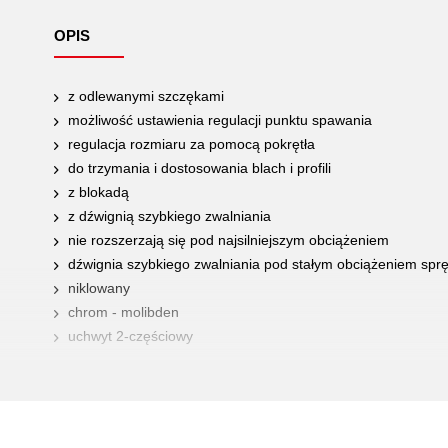
OPIS
z odlewanymi szczękami
możliwość ustawienia regulacji punktu spawania
regulacja rozmiaru za pomocą pokrętła
do trzymania i dostosowania blach i profili
z blokadą
z dźwignią szybkiego zwalniania
nie rozszerzają się pod najsilniejszym obciążeniem
dźwignia szybkiego zwalniania pod stałym obciążeniem spr
niklowany
chrom - molibden
uchwyt 2-częściowy