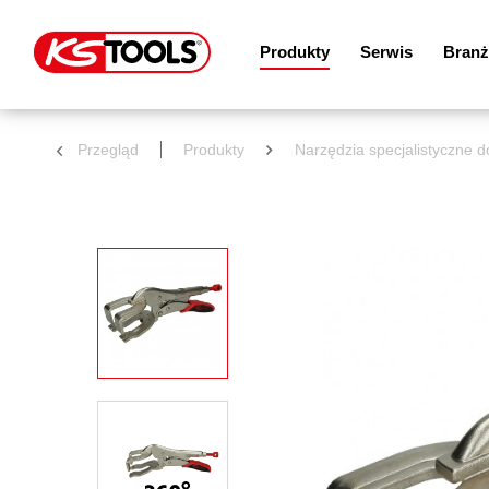
Produkty
Serwis
Branż
Przegląd
Produkty
Narzędzia specjalistyczne