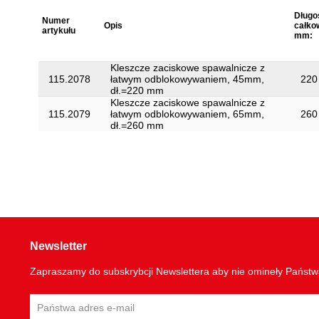
Długo
Numer
Opis
całko
artykułu
mm:
Kleszcze zaciskowe spawalnicze z
115.2078
łatwym odblokowywaniem, 45mm,
220
dł.=220 mm
Kleszcze zaciskowe spawalnicze z
115.2079
łatwym odblokowywaniem, 65mm,
260
dł.=260 mm
Newsletter
Zapraszamy do subskrybcji Newslettera aby nie omineły Państ