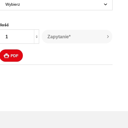
Ilość
Zapytanie*
PDF