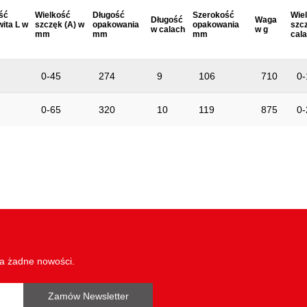
ść
Wielkość
Długość
Szerokość
Wie
Długość
Waga
wita L w
szczęk (A) w
opakowania
opakowania
szcz
w calach
w g
mm
mm
mm
cal
0-45
274
9
106
710
0-
0-65
320
10
119
875
0-
wa żadne nowości.
Zamów Newsletter