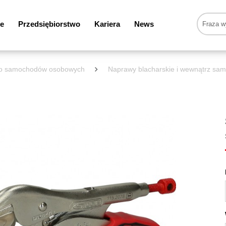
e
Przedsiębiorstwo
Kariera
News
 do samochodów osobowych
Naprawy blacharskie i wewnątrz sa