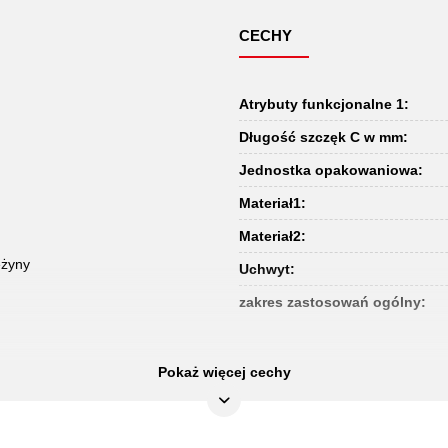
CECHY
Atrybuty funkcjonalne 1:
Długość szczęk C w mm:
Jednostka opakowaniowa:
Materiał1:
Materiał2:
ężyny
Uchwyt:
zakres zastosowań ogólny:
Pokaż więcej cechy