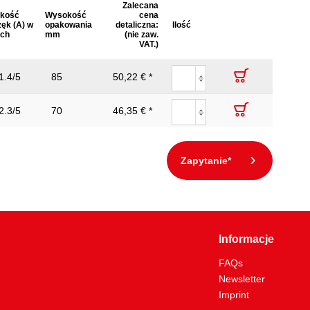
Zalecana
lkość
Wysokość
cena
ęk (A) w
opakowania
detaliczna:
Ilość
ach
mm
(nie zaw.
VAT.)
1.4/5
85
50,22 € *
2.3/5
70
46,35 € *
Zapytanie*
Informacje
FAQs
Newsletter
Imprint